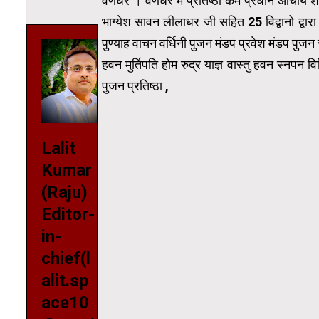
वणधर । वणधर मे प्रतिष्ठा कर्म प्रधान आचार्य शास्
भाग्येश सावन लीलाधर जी सहित 25 विद्वानो द्वार
पुण्याह वाचन वर्धिनी पुजन मंडप प्रवेश मंडप पुजन
हवन मुर्तिपति होम रुद्र याज्ञ वास्तु हवन स्नपन 
पुजन प्रतिष्ठा ,
Video
Player
Lalit
Kumar
(Raju)
Editor-
in-
chief(l
alit.sp
ace10