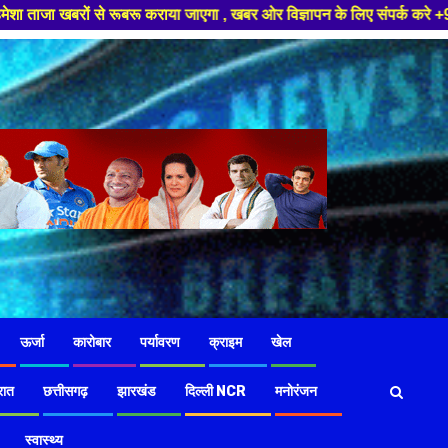
जाएगा , खबर ओर विज्ञापन के लिए संपर्क करे +91 97826 56423 ,हमारे यूट्यूब च
ऊर्जा
कारोबार
पर्यावरण
क्राइम
खेल
रात
छत्तीसगढ़
झारखंड
दिल्ली NCR
मनोरंजन
स्वास्थ्य