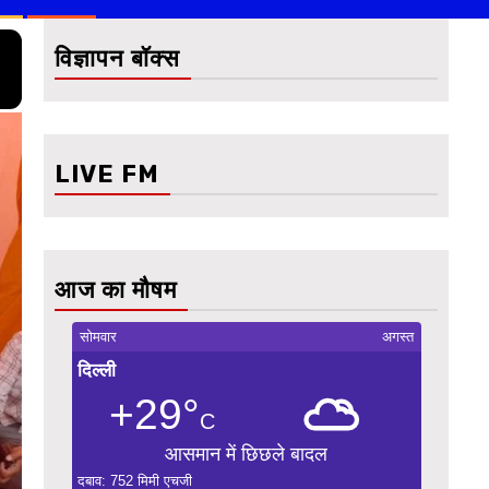
विज्ञापन बॉक्स
LIVE FM
आज का मौषम
सोमवार
अगस्त
दिल्ली
+29°
C
आसमान में छिछले बादल
दबाव: 752 मिमी एचजी