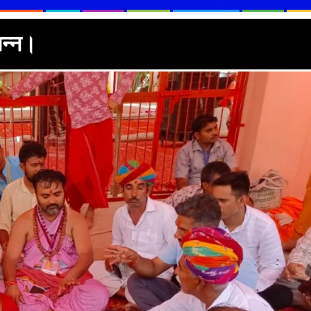
पन्न।