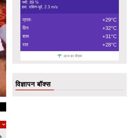
नमी: 89 %
हवा: दक्षिण-पूर्व, 2.3 m/s
प्रातः
+29°C
दिन
+32°C
शाम
+31°C
रात
+28°C
आज का मौसम
विज्ञापन बॉक्स