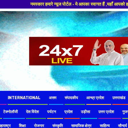
यूज पोर्टल - मे आपका स्वागत हैं ,यहाँ आपको हमेशा ताजा खबरों से रूबरू कराया 
INTERNATIONAL
असम
संपादकीय
आन्ध्र प्रदेश
उत्तराखंड
टेक्नोलॉजी
देश विदेश
पर्यटन
प्रदेश
उड़ीसा
उत्तर प्रदेश
गुज
हाराष्ट्र
शिक्षा
रोजगार
संस्कृति
सामाजिक क्षेत्र
साहित्य
सौन्दर्य