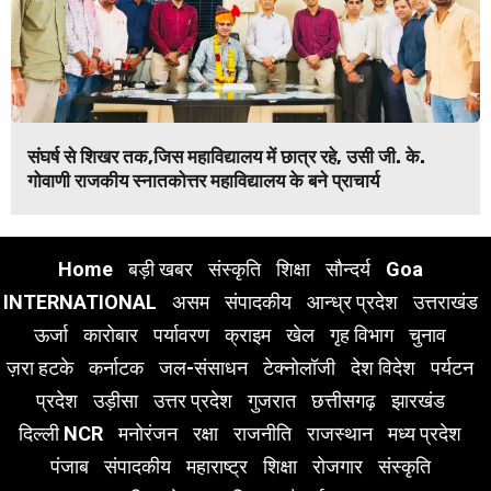
संघर्ष से शिखर तक,जिस महाविद्यालय में छात्र रहे, उसी जी. के.
गोवाणी राजकीय स्नातकोत्तर महाविद्यालय के बने प्राचार्य
Home
बड़ी खबर
संस्कृति
शिक्षा
सौन्दर्य
Goa
INTERNATIONAL
असम
संपादकीय
आन्ध्र प्रदेश
उत्तराखंड
ऊर्जा
कारोबार
पर्यावरण
क्राइम
खेल
गृह विभाग
चुनाव
ज़रा हटके
कर्नाटक
जल-संसाधन
टेक्नोलॉजी
देश विदेश
पर्यटन
प्रदेश
उड़ीसा
उत्तर प्रदेश
गुजरात
छत्तीसगढ़
झारखंड
दिल्ली NCR
मनोरंजन
रक्षा
राजनीति
राजस्थान
मध्य प्रदेश
पंजाब
संपादकीय
महाराष्ट्र
शिक्षा
रोजगार
संस्कृति