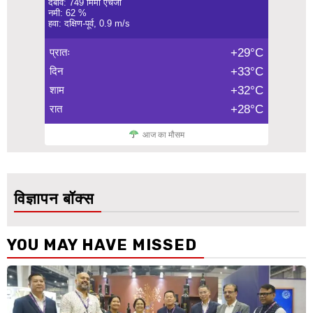
दबाव: 749 मिमी एचजी
नमी: 62 %
हवा: दक्षिण-पूर्व, 0.9 m/s
प्रातः
+29°C
दिन
+33°C
शाम
+32°C
रात
+28°C
आज का मौसम
विज्ञापन बॉक्स
YOU MAY HAVE MISSED