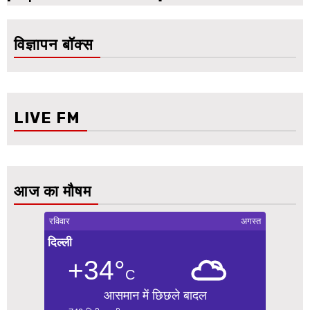
विज्ञापन बॉक्स
LIVE FM
आज का मौषम
रविवार
अगस्त
दिल्ली
+34°
C
आसमान में छिछले बादल