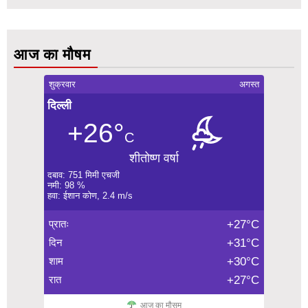
आज का मौषम
शुक्रवार
अगस्त
दिल्ली
+26°
C
शीतोष्ण वर्षा
दबाव: 751 मिमी एचजी
नमी: 98 %
हवा: ईशान कोण, 2.4 m/s
प्रातः
+27°C
दिन
+31°C
शाम
+30°C
रात
+27°C
आज का मौसम