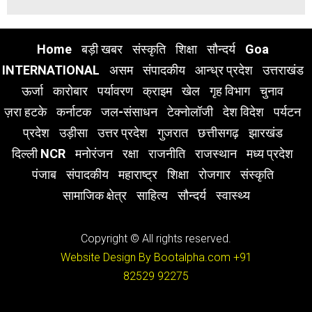
Home
बड़ी खबर
संस्कृति
शिक्षा
सौन्दर्य
Goa
INTERNATIONAL
असम
संपादकीय
आन्ध्र प्रदेश
उत्तराखंड
ऊर्जा
कारोबार
पर्यावरण
क्राइम
खेल
गृह विभाग
चुनाव
ज़रा हटके
कर्नाटक
जल-संसाधन
टेक्नोलॉजी
देश विदेश
पर्यटन
प्रदेश
उड़ीसा
उत्तर प्रदेश
गुजरात
छत्तीसगढ़
झारखंड
दिल्ली NCR
मनोरंजन
रक्षा
राजनीति
राजस्थान
मध्य प्रदेश
पंजाब
संपादकीय
महाराष्ट्र
शिक्षा
रोजगार
संस्कृति
सामाजिक क्षेत्र
साहित्य
सौन्दर्य
स्वास्थ्य
Copyright © All rights reserved.
Website Design By Bootalpha.com
+91
82529 92275