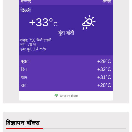
सोमवार
अगस्त
दिल्ली
+33°
C
बूंदा बांदी
दबाव: 750 मिमी एचजी
नमी: 76 %
हवा: पूर्व, 1.4 m/s
प्रातः
+29°C
दिन
+32°C
शाम
+31°C
रात
+28°C
आज का मौसम
विज्ञापन बॉक्स