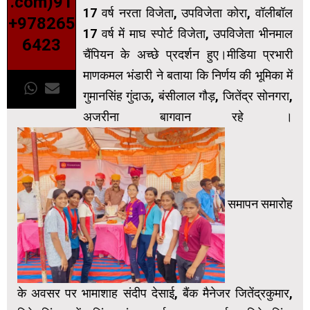
.com)91
17 वर्ष नरता विजेता, उपविजेता कोरा, वॉलीबॉल
+978265
17 वर्ष में माघ स्पोर्ट विजेता, उपविजेता भीनमाल
6423
चैंपियन के अच्छे प्रदर्शन हुए।मीडिया प्रभारी
माणकमल भंडारी ने बताया कि निर्णय की भूमिका में
गुमानसिंह गुंदाऊ, बंसीलाल गौड़, जितेंद्र सोनगरा,
अजरीना बागवान रहे ।
समापन समारोह
के अवसर पर भामाशाह संदीप देसाई, बैंक मैनेजर जितेंद्रकुमार,