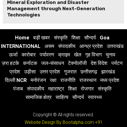
Mineral Exploration and Disaster
Management through Next-Generation
Technologies
Home
बड़ी खबर
संस्कृति
शिक्षा
सौन्दर्य
Goa
INTERNATIONAL
असम
संपादकीय
आन्ध्र प्रदेश
उत्तराखंड
ऊर्जा
कारोबार
पर्यावरण
क्राइम
खेल
गृह विभाग
चुनाव
ज़रा हटके
कर्नाटक
जल-संसाधन
टेक्नोलॉजी
देश विदेश
पर्यटन
प्रदेश
उड़ीसा
उत्तर प्रदेश
गुजरात
छत्तीसगढ़
झारखंड
दिल्ली NCR
मनोरंजन
रक्षा
राजनीति
राजस्थान
मध्य प्रदेश
पंजाब
संपादकीय
महाराष्ट्र
शिक्षा
रोजगार
संस्कृति
सामाजिक क्षेत्र
साहित्य
सौन्दर्य
स्वास्थ्य
Copyright © All rights reserved.
Website Design By Bootalpha.com
+91