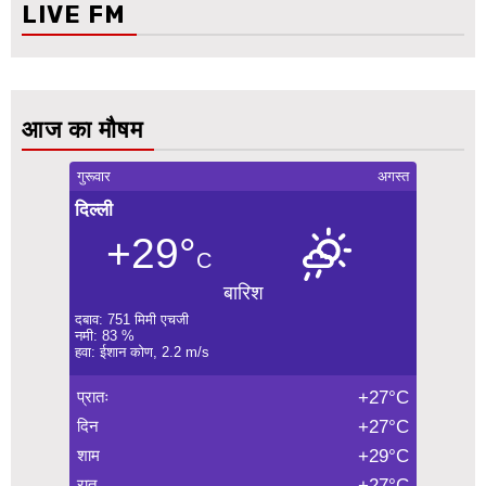
LIVE FM
आज का मौषम
गुरूवार
अगस्त
दिल्ली
+29°
C
बारिश
दबाव: 751 मिमी एचजी
नमी: 83 %
हवा: ईशान कोण, 2.2 m/s
प्रातः
+27°C
दिन
+27°C
शाम
+29°C
रात
+27°C