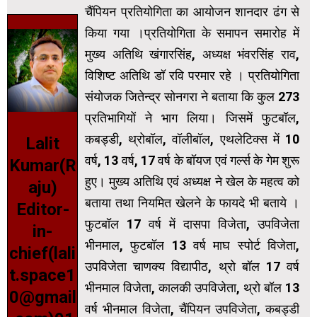
चैंपियन प्रतियोगिता का आयोजन शानदार ढंग से
किया गया ।प्रतियोगिता के समापन समारोह में
मुख्य अतिथि खंगारसिंह, अध्यक्ष भंवरसिंह राव,
विशिष्ट अतिथि डॉ रवि परमार रहे । प्रतियोगिता
संयोजक जितेन्द्र सोनगरा ने बताया कि कुल 273
प्रतिभागियों ने भाग लिया। जिसमें फुटबॉल,
कबड्डी, थ्रोबॉल, वॉलीबॉल, एथलेटिक्स में 10
Lalit
वर्ष, 13 वर्ष, 17 वर्ष के बॉयज एवं गर्ल्स के गेम शुरू
Kumar(R
हुए। मुख्य अतिथि एवं अध्यक्ष ने खेल के महत्व को
aju)
बताया तथा नियमित खेलने के फायदे भी बताये ।
Editor-
फुटबॉल 17 वर्ष में दासपा विजेता, उपविजेता
in-
भीनमाल, फुटबॉल 13 वर्ष माघ स्पोर्ट विजेता,
chief(lali
उपविजेता चाणक्य विद्यापीठ, थ्रो बॉल 17 वर्ष
t.space1
भीनमाल विजेता, कालकी उपविजेता, थ्रो बॉल 13
0@gmail
वर्ष भीनमाल विजेता, चैंपियन उपविजेता, कबड्डी