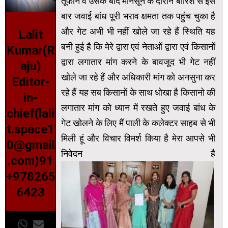
तूफान व उसके बाद मानसून के दौरान बारिश से इस
बार जवाई बांध पूरी भराव क्षमता तक पहुंच चुका है
और गेट अभी भी नहीं खोले जा रहे हैं स्थिति यह
Lalit
बनी हुई है कि मेरे द्वारा एवं नेताओं द्वारा एवं किसानों
Kumar(R
द्वारा लगातार मांग करने के बावजूद भी गेट नहीं
aju)
खोले जा रहे हैं और अधिकारी मांग को अनसुना कर
Editor-
रहे हैं यह सब किसानों के साथ धोखा है किसानो की
in-
लगातार मांग को ध्यान में रखते हुए जवाई बांध के
chief(lali
गेट खोलने के लिए मैं पाली के कलेक्टर साहब से भी
t.space1
मिली हूं और विचार विमर्श किया है मेरा आपसे भी
0@gmail
निवेदन है
.com)91
+978265
6423