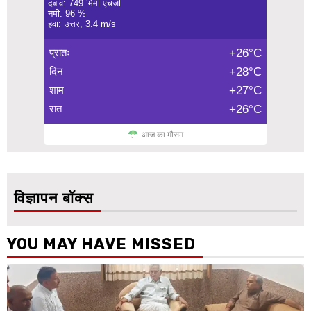
दबाव: 749 मिमी एचजी
नमी: 96 %
हवा: उत्तर, 3.4 m/s
प्रातः
+26°C
दिन
+28°C
शाम
+27°C
रात
+26°C
आज का मौसम
विज्ञापन बॉक्स
YOU MAY HAVE MISSED