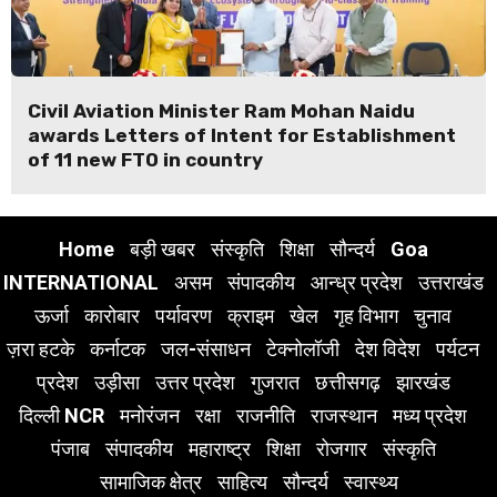
Civil Aviation Minister Ram Mohan Naidu
awards Letters of Intent for Establishment
of 11 new FTO in country
Home
बड़ी खबर
संस्कृति
शिक्षा
सौन्दर्य
Goa
INTERNATIONAL
असम
संपादकीय
आन्ध्र प्रदेश
उत्तराखंड
ऊर्जा
कारोबार
पर्यावरण
क्राइम
खेल
गृह विभाग
चुनाव
ज़रा हटके
कर्नाटक
जल-संसाधन
टेक्नोलॉजी
देश विदेश
पर्यटन
प्रदेश
उड़ीसा
उत्तर प्रदेश
गुजरात
छत्तीसगढ़
झारखंड
दिल्ली NCR
मनोरंजन
रक्षा
राजनीति
राजस्थान
मध्य प्रदेश
पंजाब
संपादकीय
महाराष्ट्र
शिक्षा
रोजगार
संस्कृति
सामाजिक क्षेत्र
साहित्य
सौन्दर्य
स्वास्थ्य