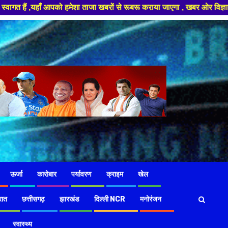
ा खबरों से रूबरू कराया जाएगा , खबर ओर विज्ञापन के लिए संपर्क करे +91 97826 
ऊर्जा
कारोबार
पर्यावरण
क्राइम
खेल
रात
छत्तीसगढ़
झारखंड
दिल्ली NCR
मनोरंजन
स्वास्थ्य