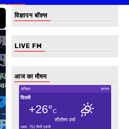
विज्ञापन बॉक्स
LIVE FM
आज का मौषम
शनिवार
अगस्त
दिल्ली
+26°
C
शीतोष्ण वर्षा
दबाव: 751 मिमी एचजी