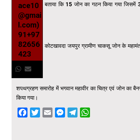
बताया कि 15 जोन का गठन किया गया जिसमें 3
ace10
@gmai
l.com)
91+97
82656
कोटखावदा जयपुर ग्रामीण चाकसू जोन के महामंत
423
शपथग्रहण समारोह में भगवान महावीर का चित्र एवं जोन का बैन
किया गया।
Facebook
Twitter
Email
Messenger
Telegram
WhatsApp