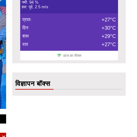
नमी: 94 %
हवा: पूर्व, 2.5 m/s
प्रातः
+27°C
दिन
+30°C
शाम
+29°C
रात
+27°C
आज का मौसम
विज्ञापन बॉक्स