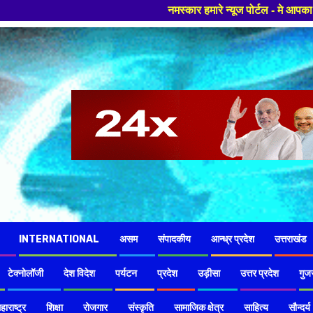
नमस्कार हमारे न्यूज पोर्टल - मे आपका स्वागत हैं ,यहाँ आपको हमेशा ताज
INTERNATIONAL
असम
संपादकीय
आन्ध्र प्रदेश
उत्तराखंड
टेक्नोलॉजी
देश विदेश
पर्यटन
प्रदेश
उड़ीसा
उत्तर प्रदेश
गुज
हाराष्ट्र
शिक्षा
रोजगार
संस्कृति
सामाजिक क्षेत्र
साहित्य
सौन्दर्य