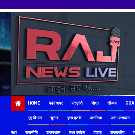
Skip
to
content
HOME
बड़ी खबर
संस्कृति
शिक्षा
सौन्दर्य
GOA
गृह विभाग
चुनाव
ज़रा हटके
कर्नाटक
जल-संसाधन
रक्षा
राजनीति
राजस्थान
मध्य प्रदेश
पंजाब
संपादकीय
म