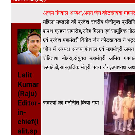
अजय गंगवाल अध्यक्ष,अमन जैन कोटखावदा महा
महिला मण्डलों की प्रदेश स्तरीय पंजीकृत प्रति
शपथ ग्रहण समारोह,स्नेह मिलन एवं सामूहिक गोठ 
एवं प्रदेश महामंत्री विनोद जैन कोटखावदा ने भट
जोन में अध्यक्ष अजय गंगवाल एवं महामंत्री अमन 
रोहिताश बोहरा,संयुक्त महामंत्री अमित गंगवाल
रूपाहेडी,सांस्कृतिक मंत्री पवन जैन,उपाध्यक्ष अ
Lalit
Kumar
(Raju)
Editor-
सदस्यों को मनोनीत किया गया
।
in-
chief(l
alit.sp