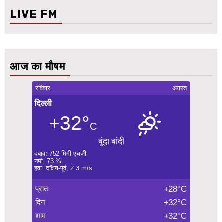
LIVE FM
आज का मौषम
रविवार
अगस्त
दिल्ली
+32°
C
बूंदा बांदी
दबाव: 752 मिमी एचजी
नमी: 73 %
हवा: दक्षिण-पूर्व, 2.3 m/s
प्रातः
+28°C
दिन
+32°C
शाम
+32°C