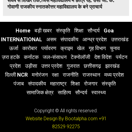
संघर्ष से शिखर तक,जिस महाविद्यालय में छात्र रहे, उसी जी. के.
गोवाणी राजकीय स्नातकोत्तर महाविद्यालय के बने प्राचार्य
Home
बड़ी खबर
संस्कृति
शिक्षा
सौन्दर्य
Goa
INTERNATIONAL
असम
संपादकीय
आन्ध्र प्रदेश
उत्तराखंड
ऊर्जा
कारोबार
पर्यावरण
क्राइम
खेल
गृह विभाग
चुनाव
ज़रा हटके
कर्नाटक
जल-संसाधन
टेक्नोलॉजी
देश विदेश
पर्यटन
प्रदेश
उड़ीसा
उत्तर प्रदेश
गुजरात
छत्तीसगढ़
झारखंड
दिल्ली NCR
मनोरंजन
रक्षा
राजनीति
राजस्थान
मध्य प्रदेश
पंजाब
संपादकीय
महाराष्ट्र
शिक्षा
रोजगार
संस्कृति
सामाजिक क्षेत्र
साहित्य
सौन्दर्य
स्वास्थ्य
Copyright © All rights reserved.
Website Design By Bootalpha.com
+91
82529 92275