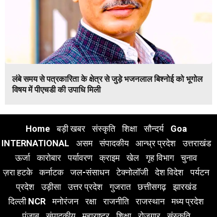
लंबे समय से पत्रकारिता के क्षेत्र से जुड़े भजनलाल बिश्नोई को भूगोल
विषय में पीएचडी की उपाधि मिली
Home
बड़ी खबर
संस्कृति
शिक्षा
सौन्दर्य
Goa
INTERNATIONAL
असम
संपादकीय
आन्ध्र प्रदेश
उत्तराखंड
ऊर्जा
कारोबार
पर्यावरण
क्राइम
खेल
गृह विभाग
चुनाव
ज़रा हटके
कर्नाटक
जल-संसाधन
टेक्नोलॉजी
देश विदेश
पर्यटन
प्रदेश
उड़ीसा
उत्तर प्रदेश
गुजरात
छत्तीसगढ़
झारखंड
दिल्ली NCR
मनोरंजन
रक्षा
राजनीति
राजस्थान
मध्य प्रदेश
पंजाब
संपादकीय
महाराष्ट्र
शिक्षा
रोजगार
संस्कृति