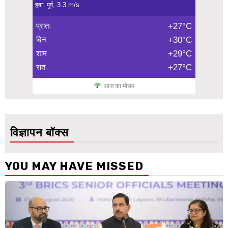
हवा: पूर्व, 3.3 m/s
प्रातः
+27°C
दिन
+30°C
शाम
+29°C
रात
+27°C
आज का मौसम
विज्ञापन बॉक्स
YOU MAY HAVE MISSED