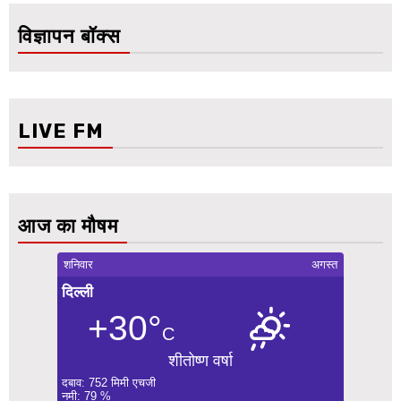
विज्ञापन बॉक्स
LIVE FM
आज का मौषम
शनिवार
अगस्त
दिल्ली
+30°
C
शीतोष्ण वर्षा
दबाव: 752 मिमी एचजी
नमी: 79 %