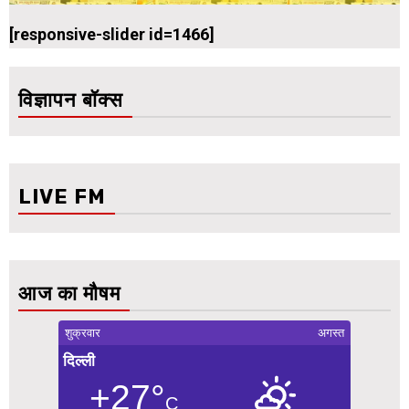
[responsive-slider id=1466]
विज्ञापन बॉक्स
LIVE FM
आज का मौषम
शुक्रवार
अगस्त
दिल्ली
+27°
C