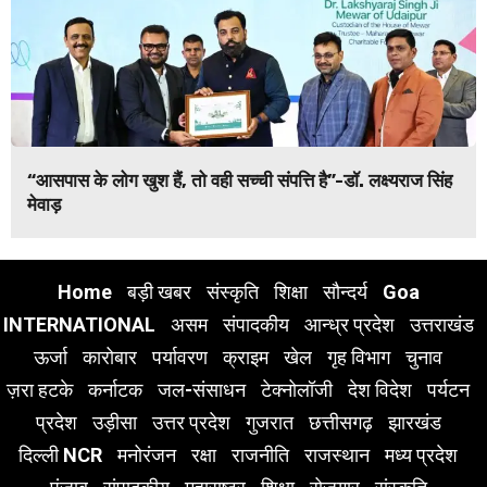
“आसपास के लोग खुश हैं, तो वही सच्ची संपत्ति है”-डॉ. लक्ष्यराज सिंह
मेवाड़
Home
बड़ी खबर
संस्कृति
शिक्षा
सौन्दर्य
Goa
INTERNATIONAL
असम
संपादकीय
आन्ध्र प्रदेश
उत्तराखंड
ऊर्जा
कारोबार
पर्यावरण
क्राइम
खेल
गृह विभाग
चुनाव
ज़रा हटके
कर्नाटक
जल-संसाधन
टेक्नोलॉजी
देश विदेश
पर्यटन
प्रदेश
उड़ीसा
उत्तर प्रदेश
गुजरात
छत्तीसगढ़
झारखंड
दिल्ली NCR
मनोरंजन
रक्षा
राजनीति
राजस्थान
मध्य प्रदेश