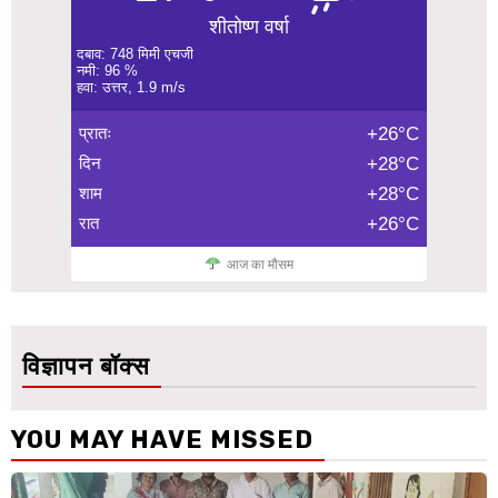
शीतोष्ण वर्षा
दबाव: 748 मिमी एचजी
नमी: 96 %
हवा: उत्तर, 1.9 m/s
प्रातः
+26°C
दिन
+28°C
शाम
+28°C
रात
+26°C
आज का मौसम
विज्ञापन बॉक्स
YOU MAY HAVE MISSED