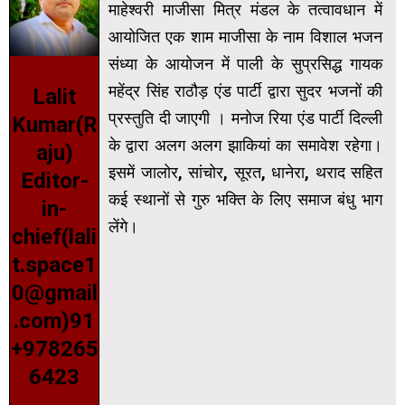
माहेश्वरी माजीसा मित्र मंडल के तत्वावधान में
आयोजित एक शाम माजीसा के नाम विशाल भजन
संध्या के आयोजन में पाली के सुप्रसिद्ध गायक
महेंद्र सिंह राठौड़ एंड पार्टी द्वारा सुदर भजनों की
Lalit
प्रस्तुति दी जाएगी । मनोज रिया एंड पार्टी दिल्ली
Kumar(R
के द्वारा अलग अलग झाकियां का समावेश रहेगा।
aju)
इसमें जालोर, सांचोर, सूरत, धानेरा,
थराद सहित
Editor-
कई स्थानों से गुरु भक्ति के लिए समाज बंधु भाग
in-
लेंगे।
chief(lali
t.space1
0@gmail
.com)91
+978265
6423