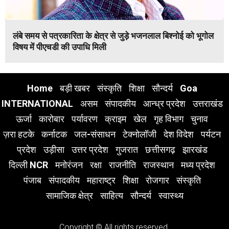
लंबे समय से पत्रकारिता के क्षेत्र से जुड़े भजनलाल बिश्नोई को भूगोल
विषय में पीएचडी की उपाधि मिली
Home
बड़ी खबर
संस्कृति
शिक्षा
सौन्दर्य
Goa
INTERNATIONAL
असम
संपादकीय
आन्ध्र प्रदेश
उत्तराखंड
ऊर्जा
कारोबार
पर्यावरण
क्राइम
खेल
गृह विभाग
चुनाव
ज़रा हटके
कर्नाटक
जल-संसाधन
टेक्नोलॉजी
देश विदेश
पर्यटन
प्रदेश
उड़ीसा
उत्तर प्रदेश
गुजरात
छत्तीसगढ़
झारखंड
दिल्ली NCR
मनोरंजन
रक्षा
राजनीति
राजस्थान
मध्य प्रदेश
पंजाब
संपादकीय
महाराष्ट्र
शिक्षा
रोजगार
संस्कृति
सामाजिक क्षेत्र
साहित्य
सौन्दर्य
स्वास्थ्य
Copyright © All rights reserved.