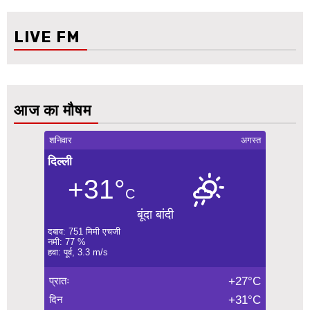
LIVE FM
आज का मौषम
शनिवार
अगस्त
दिल्ली
+31°
C
बूंदा बांदी
दबाव: 751 मिमी एचजी
नमी: 77 %
हवा: पूर्व, 3.3 m/s
प्रातः
+27°C
दिन
+31°C