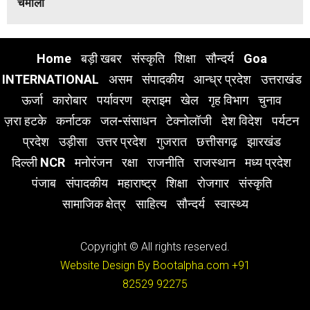
चमोली
Home
बड़ी खबर
संस्कृति
शिक्षा
सौन्दर्य
Goa
INTERNATIONAL
असम
संपादकीय
आन्ध्र प्रदेश
उत्तराखंड
ऊर्जा
कारोबार
पर्यावरण
क्राइम
खेल
गृह विभाग
चुनाव
ज़रा हटके
कर्नाटक
जल-संसाधन
टेक्नोलॉजी
देश विदेश
पर्यटन
प्रदेश
उड़ीसा
उत्तर प्रदेश
गुजरात
छत्तीसगढ़
झारखंड
दिल्ली NCR
मनोरंजन
रक्षा
राजनीति
राजस्थान
मध्य प्रदेश
पंजाब
संपादकीय
महाराष्ट्र
शिक्षा
रोजगार
संस्कृति
सामाजिक क्षेत्र
साहित्य
सौन्दर्य
स्वास्थ्य
Copyright © All rights reserved.
Website Design By Bootalpha.com
+91
82529 92275