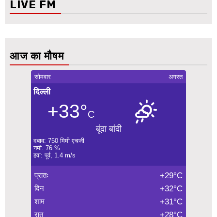
LIVE FM
आज का मौषम
सोमवार
अगस्त
दिल्ली
+33°
C
बूंदा बांदी
दबाव: 750 मिमी एचजी
नमी: 76 %
हवा: पूर्व, 1.4 m/s
प्रातः
+29°C
दिन
+32°C
शाम
+31°C
रात
+28°C