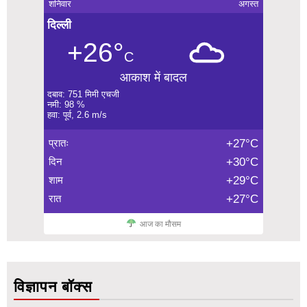
शनिवार
अगस्त
दिल्ली
+26°
C
आकाश में बादल
दबाव: 751 मिमी एचजी
नमी: 98 %
हवा: पूर्व, 2.6 m/s
प्रातः
+27°C
दिन
+30°C
शाम
+29°C
रात
+27°C
आज का मौसम
विज्ञापन बॉक्स