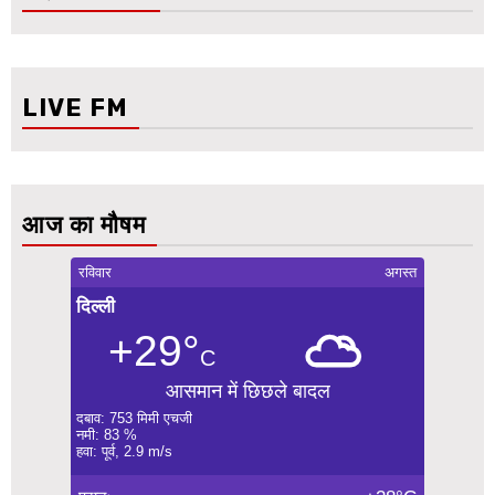
LIVE FM
आज का मौषम
रविवार
अगस्त
दिल्ली
+29°
C
आसमान में छिछले बादल
दबाव: 753 मिमी एचजी
नमी: 83 %
हवा: पूर्व, 2.9 m/s