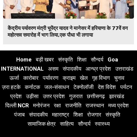
केंद्रीय पर्यावरण मंत्री भूपेंद्र यादव ने मानेसर में हरियाणा के 77वें वन
महोत्सव समारोह में भाग लिया,एक पौधा भी लगाया
Home
बड़ी खबर
संस्कृति
शिक्षा
सौन्दर्य
Goa
INTERNATIONAL
असम
संपादकीय
आन्ध्र प्रदेश
उत्तराखंड
ऊर्जा
कारोबार
पर्यावरण
क्राइम
खेल
गृह विभाग
चुनाव
ज़रा हटके
कर्नाटक
जल-संसाधन
टेक्नोलॉजी
देश विदेश
पर्यटन
प्रदेश
उड़ीसा
उत्तर प्रदेश
गुजरात
छत्तीसगढ़
झारखंड
दिल्ली NCR
मनोरंजन
रक्षा
राजनीति
राजस्थान
मध्य प्रदेश
पंजाब
संपादकीय
महाराष्ट्र
शिक्षा
रोजगार
संस्कृति
सामाजिक क्षेत्र
साहित्य
सौन्दर्य
स्वास्थ्य