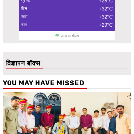
प्रातः
+28°C
दिन
+32°C
शाम
+32°C
रात
+29°C
आज का मौसम
विज्ञापन बॉक्स
YOU MAY HAVE MISSED