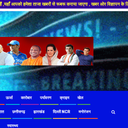
खबरों से रूबरू कराया जाएगा , खबर ओर विज्ञापन के लिए संपर्क करे +91 97826 5
ऊर्जा
कारोबार
पर्यावरण
क्राइम
खेल
रात
छत्तीसगढ़
झारखंड
दिल्ली NCR
मनोरंजन
स्वास्थ्य