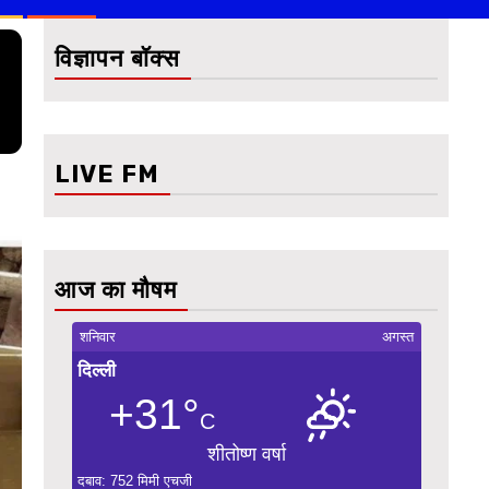
विज्ञापन बॉक्स
LIVE FM
आज का मौषम
शनिवार
अगस्त
दिल्ली
+31°
C
शीतोष्ण वर्षा
दबाव: 752 मिमी एचजी