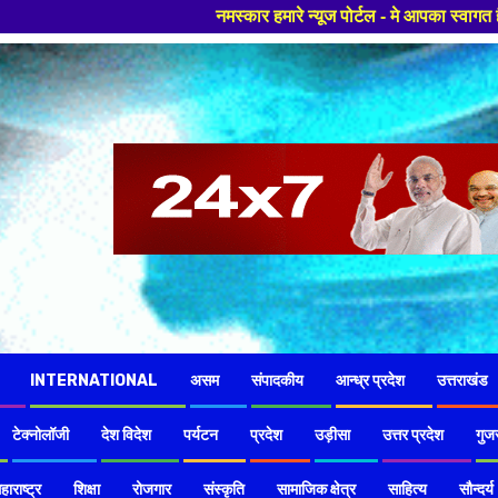
नमस्कार हमारे न्यूज पोर्टल - मे आपका स्वागत हैं ,यहाँ आपको हमेशा ताजा 
INTERNATIONAL
असम
संपादकीय
आन्ध्र प्रदेश
उत्तराखंड
टेक्नोलॉजी
देश विदेश
पर्यटन
प्रदेश
उड़ीसा
उत्तर प्रदेश
गुज
हाराष्ट्र
शिक्षा
रोजगार
संस्कृति
सामाजिक क्षेत्र
साहित्य
सौन्दर्य