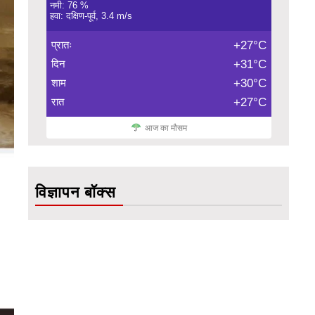
नमी: 76 %
हवा: दक्षिण-पूर्व, 3.4 m/s
प्रातः
+27°C
दिन
+31°C
शाम
+30°C
रात
+27°C
आज का मौसम
विज्ञापन बॉक्स