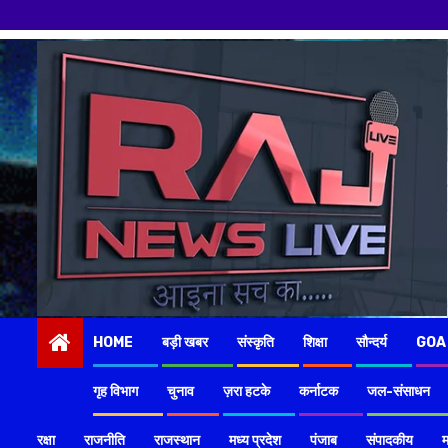
Skip
to
content
HOME
बड़ी खबर
संस्कृति
शिक्षा
सौन्दर्य
GOA
गृह विभाग
चुनाव
ज़रा हटके
कर्नाटक
जल-संसाधन
रक्षा
राजनीति
राजस्थान
मध्य प्रदेश
पंजाब
संपादकीय
म