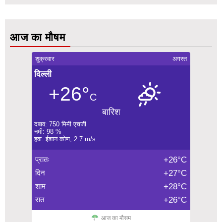
आज का मौषम
शुक्रवार
अगस्त
दिल्ली
+26°
C
बारिश
दबाव: 750 मिमी एचजी
नमी: 98 %
हवा: ईशान कोण, 2.7 m/s
प्रातः
+26°C
दिन
+27°C
शाम
+28°C
रात
+26°C
आज का मौसम