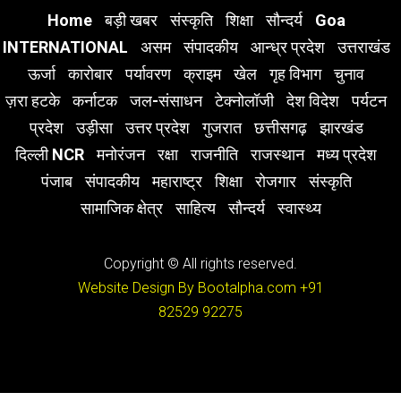
Home
बड़ी खबर
संस्कृति
शिक्षा
सौन्दर्य
Goa
INTERNATIONAL
असम
संपादकीय
आन्ध्र प्रदेश
उत्तराखंड
ऊर्जा
कारोबार
पर्यावरण
क्राइम
खेल
गृह विभाग
चुनाव
ज़रा हटके
कर्नाटक
जल-संसाधन
टेक्नोलॉजी
देश विदेश
पर्यटन
प्रदेश
उड़ीसा
उत्तर प्रदेश
गुजरात
छत्तीसगढ़
झारखंड
दिल्ली NCR
मनोरंजन
रक्षा
राजनीति
राजस्थान
मध्य प्रदेश
पंजाब
संपादकीय
महाराष्ट्र
शिक्षा
रोजगार
संस्कृति
सामाजिक क्षेत्र
साहित्य
सौन्दर्य
स्वास्थ्य
Copyright © All rights reserved.
Website Design By Bootalpha.com
+91
82529 92275