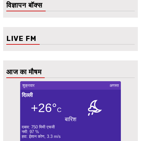
विज्ञापन बॉक्स
LIVE FM
आज का मौषम
शुक्रवार
अगस्त
दिल्ली
+26°
C
बारिश
दबाव: 750 मिमी एचजी
नमी: 97 %
हवा: ईशान कोण, 3.3 m/s