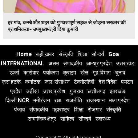
हर गांव, कस्बे और शहर को गुणवत्तापूर्ण सड़क से जोड़ना सरकार की
प्राथमिकता- उपमुख्यमंत्री दिया कुमारी
Home
बड़ी खबर
संस्कृति
शिक्षा
सौन्दर्य
Goa
INTERNATIONAL
असम
संपादकीय
आन्ध्र प्रदेश
उत्तराखंड
ऊर्जा
कारोबार
पर्यावरण
क्राइम
खेल
गृह विभाग
चुनाव
ज़रा हटके
कर्नाटक
जल-संसाधन
टेक्नोलॉजी
देश विदेश
पर्यटन
प्रदेश
उड़ीसा
उत्तर प्रदेश
गुजरात
छत्तीसगढ़
झारखंड
दिल्ली NCR
मनोरंजन
रक्षा
राजनीति
राजस्थान
मध्य प्रदेश
पंजाब
संपादकीय
महाराष्ट्र
शिक्षा
रोजगार
संस्कृति
सामाजिक क्षेत्र
साहित्य
सौन्दर्य
स्वास्थ्य
Copyright © All rights reserved.