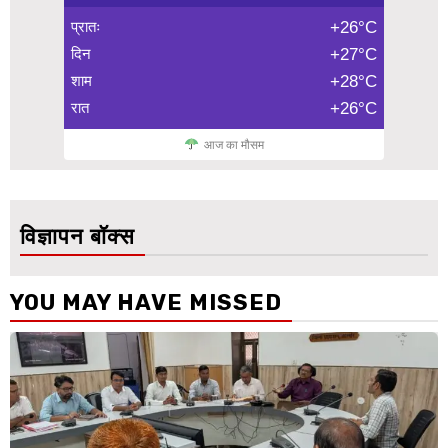
प्रातः
+26°C
दिन
+27°C
शाम
+28°C
रात
+26°C
आज का मौसम
विज्ञापन बॉक्स
YOU MAY HAVE MISSED