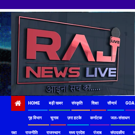
Skip
to
content
HOME
बड़ी खबर
संस्कृति
शिक्षा
सौन्दर्य
GOA
गृह विभाग
चुनाव
ज़रा हटके
कर्नाटक
जल-संसाधन
रक्षा
राजनीति
राजस्थान
मध्य प्रदेश
पंजाब
संपादकीय
म