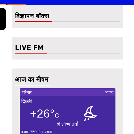
विज्ञापन बॉक्स
LIVE FM
आज का मौषम
शनिवार
अगस्त
दिल्ली
+26°
C
शीतोष्ण वर्षा
दबाव: 750 मिमी एचजी