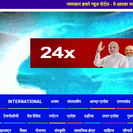
नमस्कार हमारे न्यूज पोर्टल - मे आपका स्वागत हैं ,यहाँ आपको हमेशा ताजा खबरो
INTERNATIONAL
असम
संपादकीय
आन्ध्र प्रदेश
उत्तराखंड
टेक्नोलॉजी
देश विदेश
पर्यटन
प्रदेश
उड़ीसा
उत्तर प्रदेश
गुज
हाराष्ट्र
शिक्षा
रोजगार
संस्कृति
सामाजिक क्षेत्र
साहित्य
सौन्दर्य