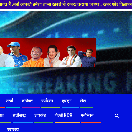
ं से रूबरू कराया जाएगा , खबर ओर विज्ञापन के लिए संपर्क करे +91 97826 56423
ऊर्जा
कारोबार
पर्यावरण
क्राइम
खेल
रात
छत्तीसगढ़
झारखंड
दिल्ली NCR
मनोरंजन
स्वास्थ्य