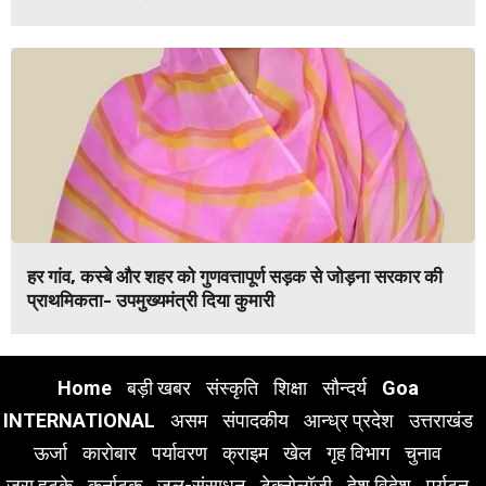
हर गांव, कस्बे और शहर को गुणवत्तापूर्ण सड़क से जोड़ना सरकार की
प्राथमिकता- उपमुख्यमंत्री दिया कुमारी
Home
बड़ी खबर
संस्कृति
शिक्षा
सौन्दर्य
Goa
INTERNATIONAL
असम
संपादकीय
आन्ध्र प्रदेश
उत्तराखंड
ऊर्जा
कारोबार
पर्यावरण
क्राइम
खेल
गृह विभाग
चुनाव
ज़रा हटके
कर्नाटक
जल-संसाधन
टेक्नोलॉजी
देश विदेश
पर्यटन