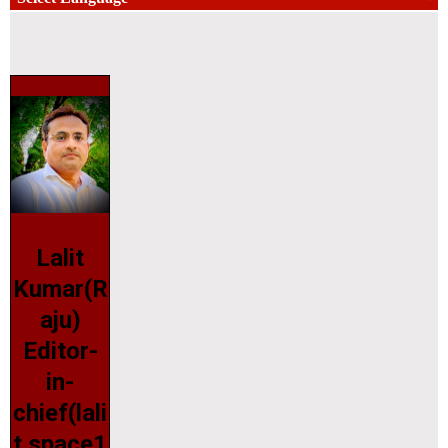
Lalit
Kumar(R
aju)
Editor-
in-
chief(lali
t.space1