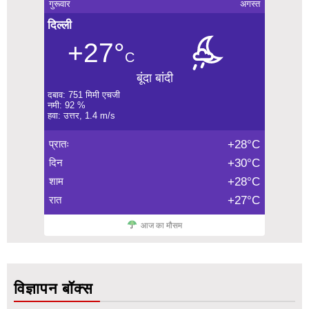
गुरूवार
अगस्त
दिल्ली
+27°
C
बूंदा बांदी
दबाव: 751 मिमी एचजी
नमी: 92 %
हवा: उत्तर, 1.4 m/s
प्रातः
+28°C
दिन
+30°C
शाम
+28°C
रात
+27°C
आज का मौसम
विज्ञापन बॉक्स