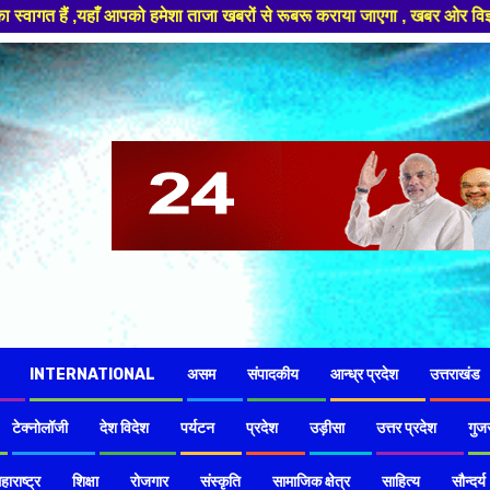
रों से रूबरू कराया जाएगा , खबर ओर विज्ञापन के लिए संपर्क करे +91 97826 5642
INTERNATIONAL
असम
संपादकीय
आन्ध्र प्रदेश
उत्तराखंड
टेक्नोलॉजी
देश विदेश
पर्यटन
प्रदेश
उड़ीसा
उत्तर प्रदेश
गुज
हाराष्ट्र
शिक्षा
रोजगार
संस्कृति
सामाजिक क्षेत्र
साहित्य
सौन्दर्य