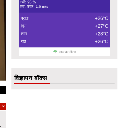
नमी: 95 %
हवा: उत्तर, 1.6 m/s
प्रातः
+26°C
दिन
+27°C
शाम
+28°C
रात
+26°C
आज का मौसम
विज्ञापन बॉक्स
ी