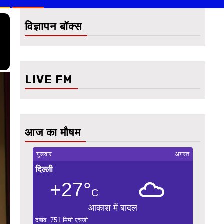
विज्ञापन बॉक्स
LIVE FM
आज का मौषम
गुरूवार
अगस्त
दिल्ली
+27°
C
आकाश में बादल
दबाव: 751 मिमी एचजी