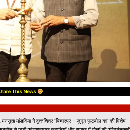
Share This News
डॉ. मनसुख मांडविया ने वृत्‍तचित्र ‘बिचारपुर – जुनून फुटबॉल का’ की विशेष
 फुटबॉल से जुड़ी प्रेरणादायक कहानियों और समाज में खेलों की परिवर्तनकार