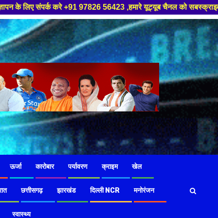
3 ,हमारे यूट्यूब चैनल को सबस्क्राइब करें, साथ मे हमारे फेसबुक को लाइक जरूर 
ऊर्जा
कारोबार
पर्यावरण
क्राइम
खेल
रात
छत्तीसगढ़
झारखंड
दिल्ली NCR
मनोरंजन
स्वास्थ्य