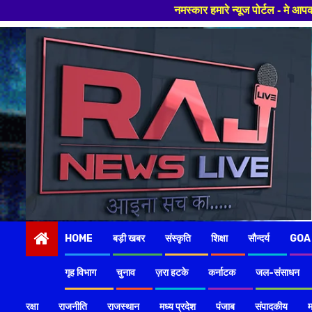
नमस्कार हमारे न्यूज पोर्टल - मे आपका स्वागत हैं ,यहाँ आपको हमेशा ताजा खब
Skip
to
content
HOME
बड़ी खबर
संस्कृति
शिक्षा
सौन्दर्य
GOA
गृह विभाग
चुनाव
ज़रा हटके
कर्नाटक
जल-संसाधन
रक्षा
राजनीति
राजस्थान
मध्य प्रदेश
पंजाब
संपादकीय
म