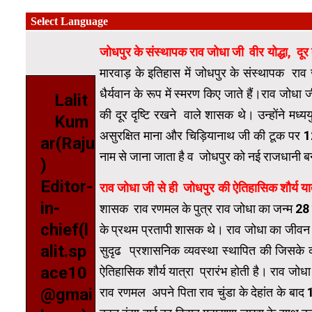
जोधपुर के संस्थापक राव जोधा जी
वीर योद्धा
,
दूर
मारवाड़ के इतिहास में जोधपुर के संस्थापक राव 
धैर्यवान के रूप में स्मरण किए जाते हैं।राव जो
Lalit
की दूर दृष्टि रखने वाले शासक थे। उन्होंने मध्यय
Kum
असुरक्षित माना और चिड़ियानाथ जी की टूक पर 1
ar(Raju
नाम से जाना जाता है व जोधपुर को नई राजधानी 
)
Editor-
राव जोधा जी से ही
जोधपुर की ऐतिहा
in-
शासक राव रणमल के पुत्र राव जोधा का जन्म 28 
chief(l
के प्रथम प्रतापी शासक थे। राव जोधा का जीवन कठि
alit.sp
सुदृढ प्रशासनिक व्यवस्था स्थापित की जिसके
ace10
ऐतिहासिक शौर्य यात्रा प्रारंभ होती है। राव ज
@gmai
राव रणमल अपने पिता राव चुंडा के देहांत के बाद 14