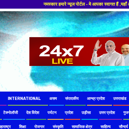
ार हमारे न्यूज पोर्टल - मे आपका स्वागत हैं ,यहाँ आपको हमेशा ताजा खबरों से 
INTERNATIONAL
असम
संपादकीय
आन्ध्र प्रदेश
उत्तराखंड
टेक्नोलॉजी
देश विदेश
पर्यटन
प्रदेश
उड़ीसा
उत्तर प्रदेश
गुज
हाराष्ट्र
शिक्षा
रोजगार
संस्कृति
सामाजिक क्षेत्र
साहित्य
सौन्दर्य