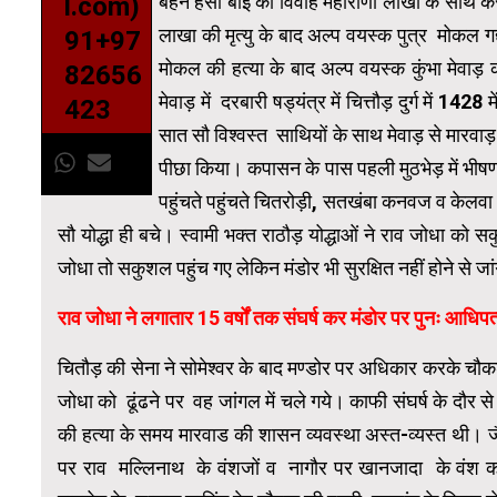
बहन हंसा बाई का विवाह महाराणा लाखा के साथ कर 
l.com)
लाखा की मृत्यु के बाद अल्प वयस्क पुत्र मोकल गद्
91+97
मोकल की हत्या के बाद अल्प वयस्क कुंभा मेवाड़
82656
मेवाड़ में दरबारी षड्यंत्र में चित्तौड़ दुर्ग में 
423
सात सौ विश्वस्त साथियों के साथ मेवाड़ से मारवाड़ क
पीछा किया। कपासन के पास पहली मुठभेड़ में भीषण 
पहुंचते पहुंचते चितरोड़ी, सतखंबा कनवज व केलवा में
सौ योद्धा ही बचे। स्वामी भक्त राठौड़ योद्धाओं ने राव जोधा को 
जोधा तो सकुशल पहुंच गए लेकिन मंडोर भी सुरक्षित नहीं होने स
राव जोधा ने लगातार
15
वर्षों तक संघर्ष कर मंडोर पर पुनः आधिप
चितौड़ की सेना ने सोमेश्वर के बाद मण्डोर पर अधिकार करके चौकड
जोधा को ढूंढने पर वह जांगल में चले गये। काफी संघर्ष के दौर
की हत्या के समय मारवाड की शासन व्यवस्था अस्त-व्यस्त थी।
पर राव मल्लिनाथ के वंशजों व नागौर पर खानजादा के वंश क