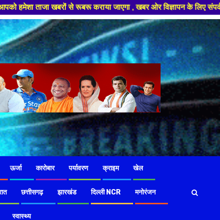
रूबरू कराया जाएगा , खबर ओर विज्ञापन के लिए संपर्क करे +91 97826 56423 ,हमार
ऊर्जा
कारोबार
पर्यावरण
क्राइम
खेल
रात
छत्तीसगढ़
झारखंड
दिल्ली NCR
मनोरंजन
स्वास्थ्य