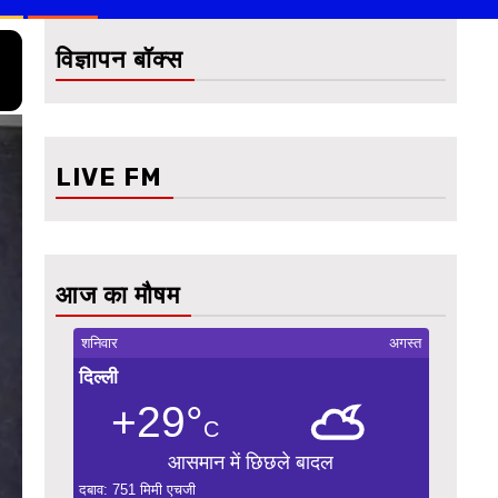
विज्ञापन बॉक्स
LIVE FM
आज का मौषम
शनिवार
अगस्त
दिल्ली
+29°
C
आसमान में छिछले बादल
दबाव: 751 मिमी एचजी