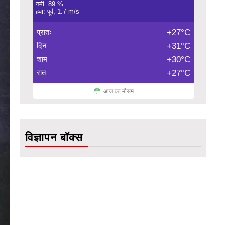
नमी: 89 %
हवा: पूर्व, 1.7 m/s
प्रातः
+27°C
दिन
+31°C
शाम
+30°C
रात
+27°C
आज का मौसम
विज्ञापन बॉक्स