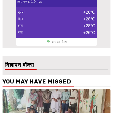
हवा: उत्तर, 1.9 m/s
प्रातः
+26°C
दिन
+28°C
शाम
+28°C
रात
+26°C
आज का मौसम
विज्ञापन बॉक्स
YOU MAY HAVE MISSED