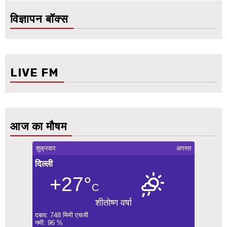
विज्ञापन बॉक्स
LIVE FM
आज का मौषम
शुक्रवार
अगस्त
दिल्ली
+27°
C
शीतोष्ण वर्षा
दबाव: 748 मिमी एचजी
नमी: 96 %