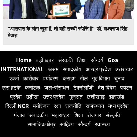
“आसपास के लोग खुश हैं, तो वही सच्ची संपत्ति है”-डॉ. लक्ष्यराज सिंह
मेवाड़
Home
बड़ी खबर
संस्कृति
शिक्षा
सौन्दर्य
Goa
INTERNATIONAL
असम
संपादकीय
आन्ध्र प्रदेश
उत्तराखंड
ऊर्जा
कारोबार
पर्यावरण
क्राइम
खेल
गृह विभाग
चुनाव
ज़रा हटके
कर्नाटक
जल-संसाधन
टेक्नोलॉजी
देश विदेश
पर्यटन
प्रदेश
उड़ीसा
उत्तर प्रदेश
गुजरात
छत्तीसगढ़
झारखंड
दिल्ली NCR
मनोरंजन
रक्षा
राजनीति
राजस्थान
मध्य प्रदेश
पंजाब
संपादकीय
महाराष्ट्र
शिक्षा
रोजगार
संस्कृति
सामाजिक क्षेत्र
साहित्य
सौन्दर्य
स्वास्थ्य