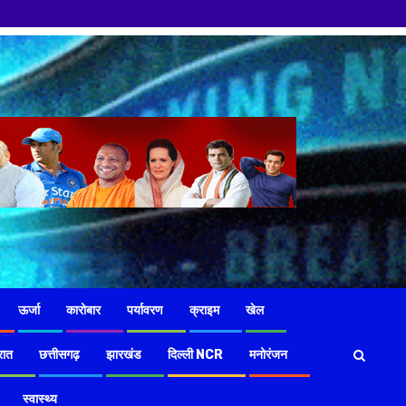
ऊर्जा
कारोबार
पर्यावरण
क्राइम
खेल
रात
छत्तीसगढ़
झारखंड
दिल्ली NCR
मनोरंजन
स्वास्थ्य