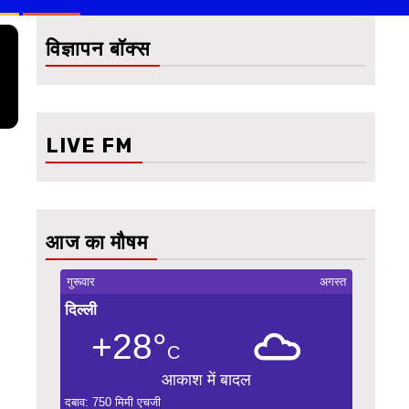
विज्ञापन बॉक्स
LIVE FM
आज का मौषम
गुरूवार
अगस्त
दिल्ली
+28°
C
आकाश में बादल
दबाव: 750 मिमी एचजी