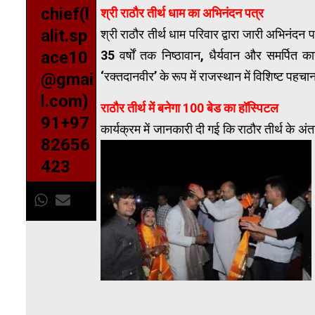
chief(l
श्री राठौर तीर्थ धाम का अभिनंदन पत्र
alit.sp
श्री राठौर तीर्थ धाम परिवार द्वारा जारी अभिनंदन प
35 वर्षों तक निष्ठावान, धैर्यवान और समर्पित क
ace10
‘रक्तदानवीर’ के रूप में राजस्थान में विशिष्ट पहच
@gmai
l.com)
राठौर तीर्थ में बनेगा 100 बेड का हॉस्पिटल
91+97
कार्यक्रम में जानकारी दी गई कि राठौर तीर्थ के अ
82656
423