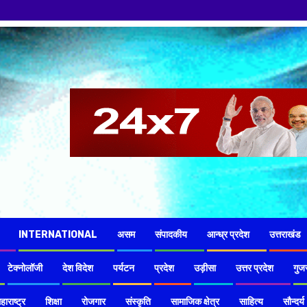
INTERNATIONAL
असम
संपादकीय
आन्ध्र प्रदेश
उत्तराखंड
टेक्नोलॉजी
देश विदेश
पर्यटन
प्रदेश
उड़ीसा
उत्तर प्रदेश
गुज
हाराष्ट्र
शिक्षा
रोजगार
संस्कृति
सामाजिक क्षेत्र
साहित्य
सौन्दर्य