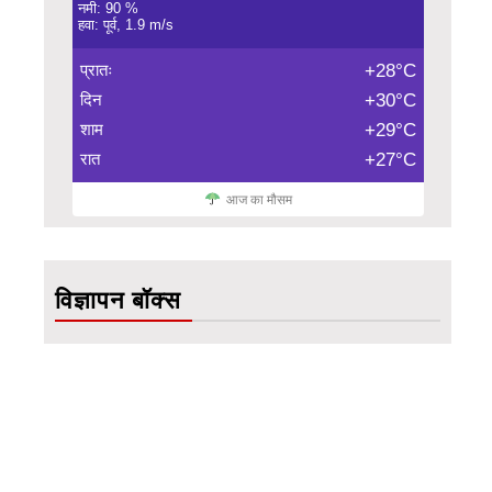
नमी: 90 %
हवा: पूर्व, 1.9 m/s
प्रातः
+28°C
दिन
+30°C
शाम
+29°C
रात
+27°C
आज का मौसम
विज्ञापन बॉक्स