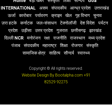
Home
बड़ी खबर
संस्कृति
शिक्षा
सौन्दर्य
Goa
INTERNATIONAL
असम
संपादकीय
आन्ध्र प्रदेश
उत्तराखंड
ऊर्जा
कारोबार
पर्यावरण
क्राइम
खेल
गृह विभाग
चुनाव
ज़रा हटके
कर्नाटक
जल-संसाधन
टेक्नोलॉजी
देश विदेश
पर्यटन
प्रदेश
उड़ीसा
उत्तर प्रदेश
गुजरात
छत्तीसगढ़
झारखंड
दिल्ली NCR
मनोरंजन
रक्षा
राजनीति
राजस्थान
मध्य प्रदेश
पंजाब
संपादकीय
महाराष्ट्र
शिक्षा
रोजगार
संस्कृति
सामाजिक क्षेत्र
साहित्य
सौन्दर्य
स्वास्थ्य
Copyright © All rights reserved.
Website Design By Bootalpha.com
+91
82529 92275