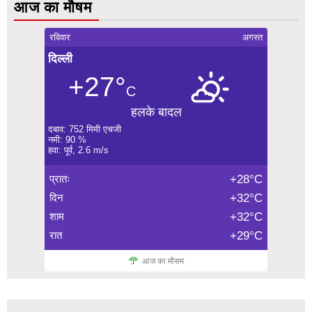
आज का मौषम
रविवार
अगस्त
दिल्ली
+27°
C
हलके बादल
दबाव: 752 मिमी एचजी
नमी: 90 %
हवा: पूर्व, 2.6 m/s
प्रातः
+28°C
दिन
+32°C
शाम
+32°C
रात
+29°C
आज का मौसम