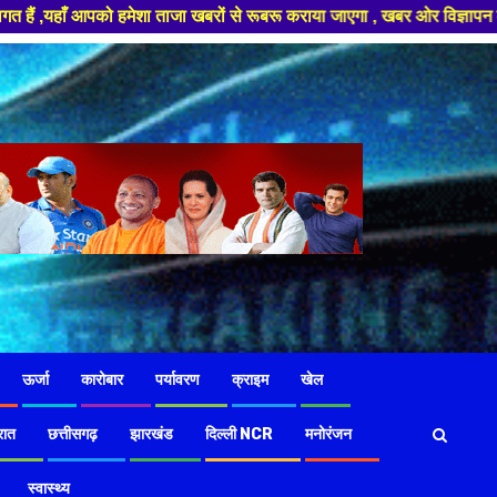
बरों से रूबरू कराया जाएगा , खबर ओर विज्ञापन के लिए संपर्क करे +91 97826 56
ऊर्जा
कारोबार
पर्यावरण
क्राइम
खेल
रात
छत्तीसगढ़
झारखंड
दिल्ली NCR
मनोरंजन
स्वास्थ्य