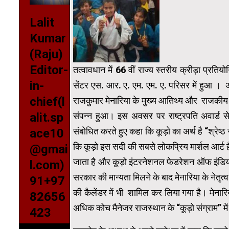
Lalit
Kumar
(Raju)
Editor-
तत्वावधान में 66 वीं राज्य स्तरीय क्रीड़ा प्रतिय
in-
सेंटर एस. आर. ए. एम. एम. ए. परिसर में हुआ । अं
chief(l
राजकुमार मेनारिया के मुख्य आतिथ्य और राजकीय उच्च
alit.sp
संपन्न हुआ। इस अवसर पर राष्ट्रपति अवार्ड से स
संबोधित करते हुए कहा कि कूड़ो का अर्थ है “श्रेष्ठ रा
ace10
कि कूड़ो इस सदी की सबसे लोकप्रिय मार्शल आर्ट है 
@gmai
जाता है और कूड़ो इंटरनेशनल फेडरेशन ऑफ इंडिया के 
l.com)
सरकार की मान्यता मिलने के बाद मेेनारिया के नेतृत्व
91+97
की कैलेंडर में भी शामिल कर लिया गया है। मेना
82656
अधिक कोच मैनेजर राजस्थान के “कूड़ो संग्राम” म
423