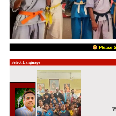
Please 
कूड़ो एसोसिएशन ऑ