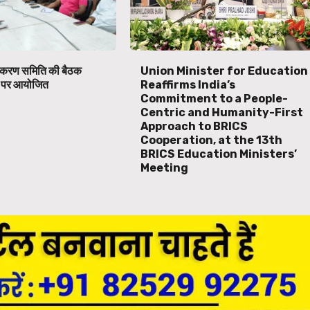
ाकरण समिति की बैठक
Union Minister for Education
स पर आयोजित
Reaffirms India’s
Commitment to a People-
Centric and Humanity-First
Approach to BRICS
Cooperation, at the 13th
BRICS Education Ministers’
Meeting