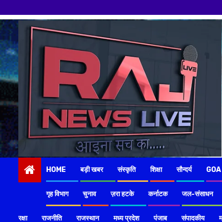
Skip
to
content
HOME
बड़ी खबर
संस्कृति
शिक्षा
सौन्दर्य
GOA
गृह विभाग
चुनाव
ज़रा हटके
कर्नाटक
जल-संसाधन
रक्षा
राजनीति
राजस्थान
मध्य प्रदेश
पंजाब
संपादकीय
म