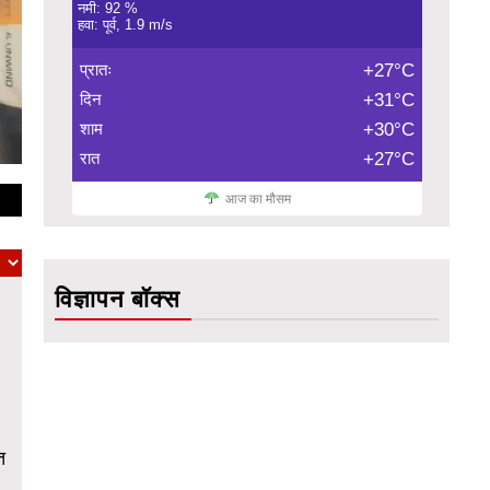
नमी: 92 %
हवा: पूर्व, 1.9 m/s
प्रातः
+27°C
दिन
+31°C
शाम
+30°C
रात
+27°C
आज का मौसम
विज्ञापन बॉक्स
त