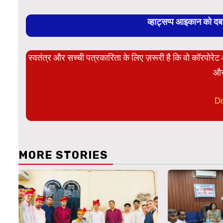
व्हाट्सप्प आइकान को द
स्वतंत्र और सच्ची पत्रकारिता के लिए ज़रूरी है कि वो कॉरपोर
और
D
MORE STORIES