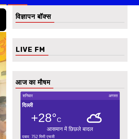
विज्ञापन बॉक्स
LIVE FM
आज का मौषम
शनिवार
अगस्त
दिल्ली
+28°
C
आसमान में छिछले बादल
दबाव: 752 मिमी एचजी