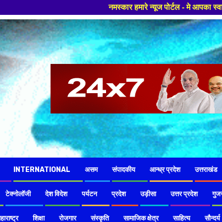
नमस्कार हमारे न्यूज पोर्टल - मे आपका स्वागत हैं ,यहाँ आपको हमेशा ताजा ख
INTERNATIONAL
असम
संपादकीय
आन्ध्र प्रदेश
उत्तराखंड
टेक्नोलॉजी
देश विदेश
पर्यटन
प्रदेश
उड़ीसा
उत्तर प्रदेश
गुज
हाराष्ट्र
शिक्षा
रोजगार
संस्कृति
सामाजिक क्षेत्र
साहित्य
सौन्दर्य