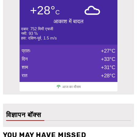
+28°
C
आकाश में बादल
दबाव: 752 मिमी एचजी
नमी: 93 %
हवा: दक्षिण-पूर्व, 1.5 m/s
प्रातः
+27°C
दिन
+33°C
शाम
+31°C
रात
+28°C
आज का मौसम
विज्ञापन बॉक्स
YOU MAY HAVE MISSED