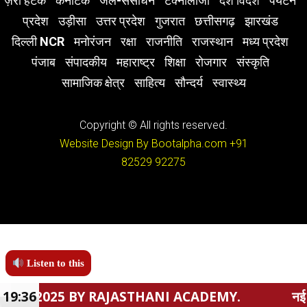
ज़रा हटके
कर्नाटक
जल-संसाधन
टेक्नोलॉजी
देश विदेश
पर्यटन
प्रदेश
उड़ीसा
उत्तर प्रदेश
गुजरात
छत्तीसगढ़
झारखंड
दिल्ली NCR
मनोरंजन
रक्षा
राजनीति
राजस्थान
मध्य प्रदेश
पंजाब
संपादकीय
महाराष्ट्र
शिक्षा
रोजगार
संस्कृति
सामाजिक क्षेत्र
साहित्य
सौन्दर्य
स्वास्थ्य
Copyright © All rights reserved.
Website Design By Bootalpha.com
+91
82529 92275
Listen to this
RAJASTHANI ACADEMY.
19:36
नई राजस्थान टाउनशिप पॉल