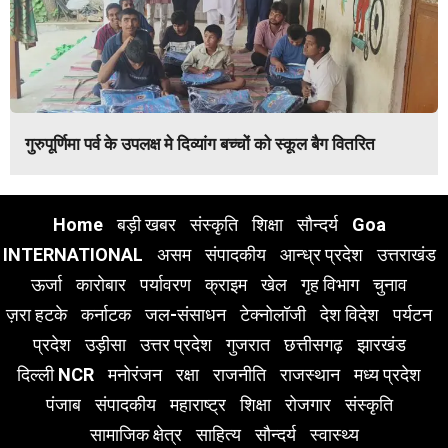
गुरुपूर्णिमा पर्व के उपलक्ष मे दिव्यांग बच्चों को स्कूल बैग वितरित
Home
बड़ी खबर
संस्कृति
शिक्षा
सौन्दर्य
Goa
INTERNATIONAL
असम
संपादकीय
आन्ध्र प्रदेश
उत्तराखंड
ऊर्जा
कारोबार
पर्यावरण
क्राइम
खेल
गृह विभाग
चुनाव
ज़रा हटके
कर्नाटक
जल-संसाधन
टेक्नोलॉजी
देश विदेश
पर्यटन
प्रदेश
उड़ीसा
उत्तर प्रदेश
गुजरात
छत्तीसगढ़
झारखंड
दिल्ली NCR
मनोरंजन
रक्षा
राजनीति
राजस्थान
मध्य प्रदेश
पंजाब
संपादकीय
महाराष्ट्र
शिक्षा
रोजगार
संस्कृति
सामाजिक क्षेत्र
साहित्य
सौन्दर्य
स्वास्थ्य