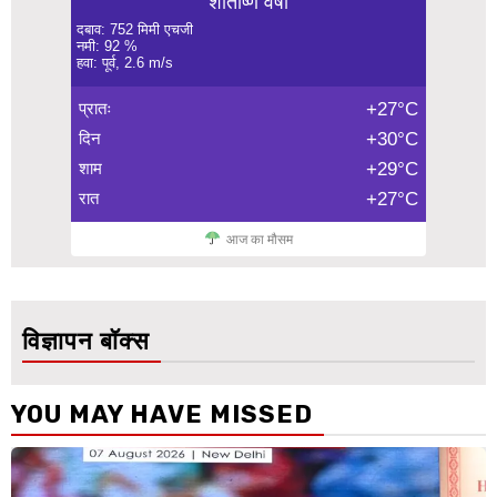
शीतोष्ण वर्षा
दबाव: 752 मिमी एचजी
नमी: 92 %
हवा: पूर्व, 2.6 m/s
प्रातः
+27°C
दिन
+30°C
शाम
+29°C
रात
+27°C
आज का मौसम
विज्ञापन बॉक्स
YOU MAY HAVE MISSED