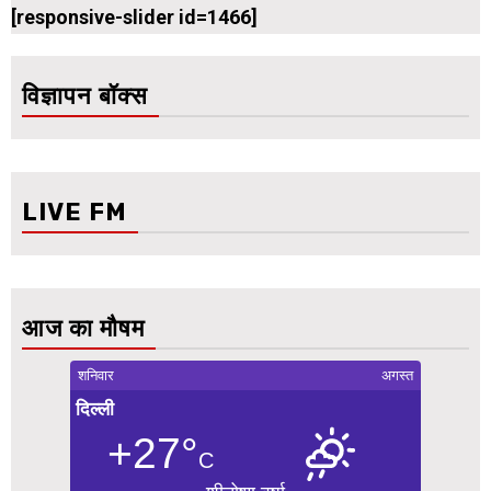
[responsive-slider id=1466]
विज्ञापन बॉक्स
LIVE FM
आज का मौषम
शनिवार
अगस्त
दिल्ली
+27°
C