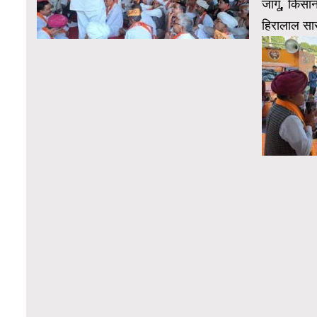
जांगू, किसान
हिरालाल सार