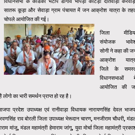
विधानसभा के कोडका भटीप डीगांव भापड़ी कोटड़ा दातवाड़ा करवाड़
सातरू कूड़ा और सेवाड़ा ग्राम पंचायत में जन आक्रोश यात्रा के तह
चोपले आयोजित की गई।
जिला मीडिय
संयोजक भावे
सोनी ने कहा की ज
आक्रोश यात्र
जिले के समस्
विधानसभाओं मे
आयोजित की ज
ोगो का भारी समर्थन प्राप्त हो रह है।
ाजपा प्रदेश उपाध्यक्ष एवं रानीवाड़ा विधायक नारायणसिंह देवल भाजप
श्रवणसिंह राव बोरली जिला उपाध्यक्ष भेरूदान चारण, मनजीराम चौधरी, मंड
ाराम मांजू, मंडल महामंत्री हेमाराम जांगू, युवा मोर्चा जिला महामंत्री प्रका