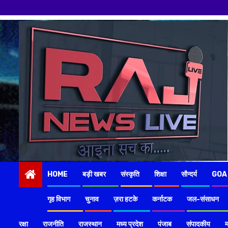
Skip
to
content
HOME
बड़ी खबर
संस्कृति
शिक्षा
सौन्दर्य
GOA
गृह विभाग
चुनाव
ज़रा हटके
कर्नाटक
जल-संसाधन
रक्षा
राजनीति
राजस्थान
मध्य प्रदेश
पंजाब
संपादकीय
म