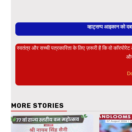
व्हाट्सप्प आइकान को द
स्वतंत्र और सच्ची पत्रकारिता के लिए ज़रूरी है कि वो कॉरपोर
और
D
MORE STORIES