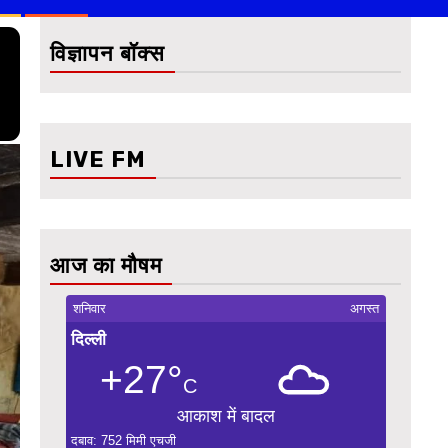
विज्ञापन बॉक्स
LIVE FM
आज का मौषम
शनिवार
अगस्त
दिल्ली
+27°
C
आकाश में बादल
दबाव: 752 मिमी एचजी