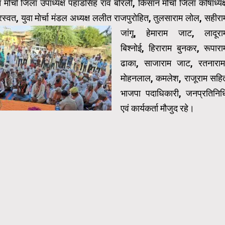
 मोर्चा जिला उपाध्यक्ष पहाडसिंह राव बोरली, किसान मोर्चा जिला कोषाध्यक्
स्वत, युवा मोर्चा मंडल अध्यक्ष ललीत राजपुरोहित,
तुलसाराम लोल, सहीरा
जांगू, हेमाराम जाट, लादूरा
बिश्नोई, हिराराम बुनकर, रूपारा
ढाका, साजाराम जाट, रतनाराम
मोहनलाल, कमलेश, राजूराम सहि
भाजपा पदाधिकारी, जनप्रतिनिध
एवं कार्यकर्ता मौजुद रहे।