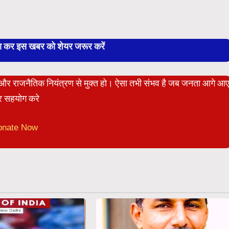
बा कर इस खबर को शेयर जरूर करें
ेट और राजनैतिक नियंत्रण से मुक्त हो। ऐसा तभी संभव है जब जनता आगे आ
 सहयोग करे
onate Now