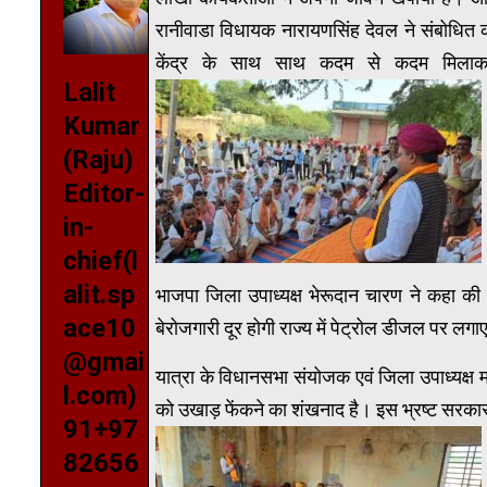
रानीवाडा विधायक नारायणसिंह देवल ने संबोधित 
केंद्र के साथ साथ कदम से कदम मिलाकर
Lalit
Kumar
(Raju)
Editor-
in-
chief(l
alit.sp
भाजपा जिला उपाध्यक्ष भेरूदान चारण ने कहा की रा
ace10
बेरोजगारी दूर होगी राज्य में पेट्रोल डीजल पर लग
@gmai
यात्रा के विधानसभा संयोजक एवं जिला उपाध्यक्ष म
l.com)
को उखाड़ फेंकने का शंखनाद है। इस भ्रष्ट सरकार 
91+97
82656