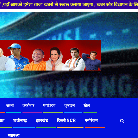
 से रूबरू कराया जाएगा , खबर ओर विज्ञापन के लिए संपर्क करे +91 97826 56423 ,
ऊर्जा
कारोबार
पर्यावरण
क्राइम
खेल
रात
छत्तीसगढ़
झारखंड
दिल्ली NCR
मनोरंजन
स्वास्थ्य