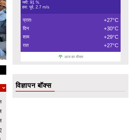
नमी: 91 %
हवा: पूर्व, 2.7 m/s
प्रातः
+27°C
दिन
+30°C
शाम
+29°C
रात
+27°C
आज का मौसम
विज्ञापन बॉक्स
क
ल
स
ए
।