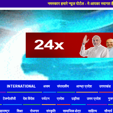
नमस्कार हमारे न्यूज पोर्टल - मे आपका स्वागत हैं ,यहाँ आपको हमेशा ताजा खबरों
INTERNATIONAL
असम
संपादकीय
आन्ध्र प्रदेश
उत्तराखंड
टेक्नोलॉजी
देश विदेश
पर्यटन
प्रदेश
उड़ीसा
उत्तर प्रदेश
गुज
हाराष्ट्र
शिक्षा
रोजगार
संस्कृति
सामाजिक क्षेत्र
साहित्य
सौन्दर्य