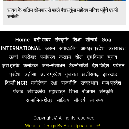
सावन के अंतिम सोमवार से पहले बैरासकुंड महोदव मन्दिर पहुँचे एसपी
चमोली
Home
बड़ी खबर
संस्कृति
शिक्षा
सौन्दर्य
Goa
INTERNATIONAL
असम
संपादकीय
आन्ध्र प्रदेश
उत्तराखंड
ऊर्जा
कारोबार
पर्यावरण
क्राइम
खेल
गृह विभाग
चुनाव
ज़रा हटके
कर्नाटक
जल-संसाधन
टेक्नोलॉजी
देश विदेश
पर्यटन
प्रदेश
उड़ीसा
उत्तर प्रदेश
गुजरात
छत्तीसगढ़
झारखंड
दिल्ली NCR
मनोरंजन
रक्षा
राजनीति
राजस्थान
मध्य प्रदेश
पंजाब
संपादकीय
महाराष्ट्र
शिक्षा
रोजगार
संस्कृति
सामाजिक क्षेत्र
साहित्य
सौन्दर्य
स्वास्थ्य
Copyright © All rights reserved.
Website Design By Bootalpha.com
+91