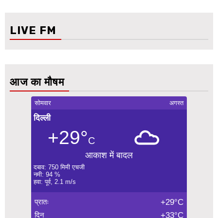
LIVE FM
आज का मौषम
सोमवार
अगस्त
दिल्ली
+29°
C
आकाश में बादल
दबाव: 750 मिमी एचजी
नमी: 94 %
हवा: पूर्व, 2.1 m/s
प्रातः
+29°C
दिन
+33°C