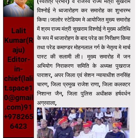
(स्वतंत्र प्रभार) व राजस्व राज्य मंत्री सुखराम
विश्नोई ने ध्वजारोहण कर समारोह का शुभारम्भ
किया।जालोर स्टेडियम मे आयोजित मुख्य समारोह
में श्रम राज्य मंत्री सुखराम विश्नोई ने मुख्य अतिथि
Lalit
के रूप में ध्वजारोहण के बाद परेड का निरीक्षण किया
Kumar(R
तथा परेड कमाण्डर मोहनलाल गर्ग के नेतृत्व मे मार्च
aju)
पास्ट की सलामी ली। मुख्य समारोह में जन
Editor-
अभियोग निराकरण समिति के अध्यक्ष पुखराज
in-
पाराशर, अपर जिला एवं सेशन न्यायाधीश तनसिंह
chief(lali
चारण, जिला प्रमुख राजेश राणा, जिला कलक्टर
t.space1
निशान्त जैन, जिला पुलिस अधीक्षक हर्षवर्धन
0@gmail
अग्रवाला,
.com)91
+978265
6423