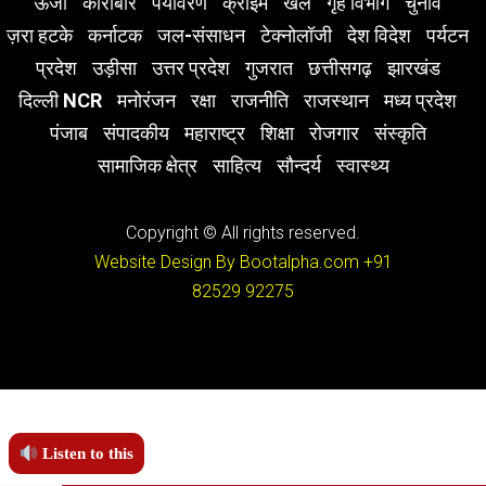
ऊर्जा
कारोबार
पर्यावरण
क्राइम
खेल
गृह विभाग
चुनाव
ज़रा हटके
कर्नाटक
जल-संसाधन
टेक्नोलॉजी
देश विदेश
पर्यटन
प्रदेश
उड़ीसा
उत्तर प्रदेश
गुजरात
छत्तीसगढ़
झारखंड
दिल्ली NCR
मनोरंजन
रक्षा
राजनीति
राजस्थान
मध्य प्रदेश
पंजाब
संपादकीय
महाराष्ट्र
शिक्षा
रोजगार
संस्कृति
सामाजिक क्षेत्र
साहित्य
सौन्दर्य
स्वास्थ्य
Copyright © All rights reserved.
Website Design By Bootalpha.com
+91
82529 92275
Listen to this