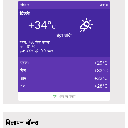
रविवार
अगस्त
दिल्ली
+34°
C
बूंदा बांदी
दबाव: 750 मिमी एचजी
नमी: 61 %
हवा: दक्षिण-पूर्व, 0.9 m/s
प्रातः
+29°C
दिन
+33°C
शाम
+32°C
रात
+28°C
आज का मौसम
विज्ञापन बॉक्स