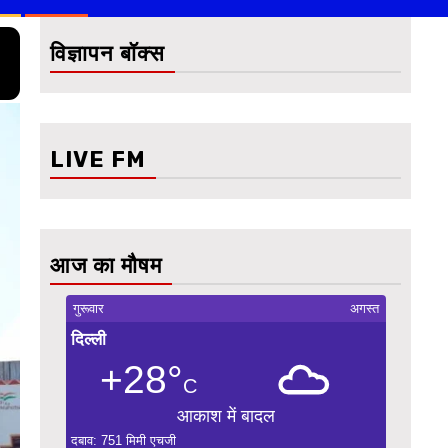
विज्ञापन बॉक्स
LIVE FM
आज का मौषम
गुरूवार
अगस्त
दिल्ली
+28°
C
आकाश में बादल
दबाव: 751 मिमी एचजी