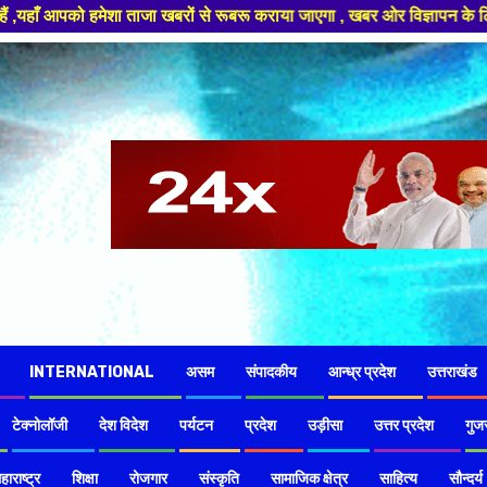
ूबरू कराया जाएगा , खबर ओर विज्ञापन के लिए संपर्क करे +91 97826 56423 ,हमारे
INTERNATIONAL
असम
संपादकीय
आन्ध्र प्रदेश
उत्तराखंड
टेक्नोलॉजी
देश विदेश
पर्यटन
प्रदेश
उड़ीसा
उत्तर प्रदेश
गुज
हाराष्ट्र
शिक्षा
रोजगार
संस्कृति
सामाजिक क्षेत्र
साहित्य
सौन्दर्य