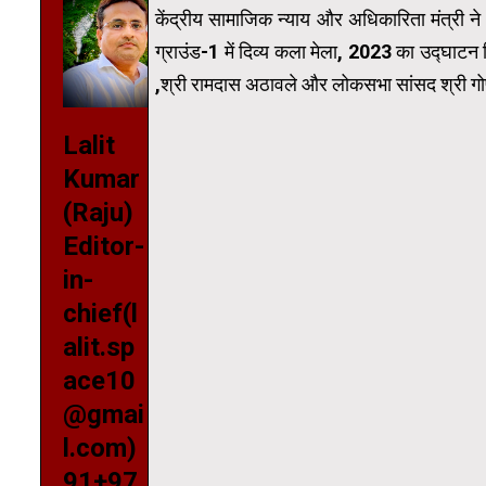
केंद्रीय सामाजिक न्याय और अधिकारिता मंत्री ने 
ग्राउंड-1 में दिव्य कला मेला, 2023 का उद्घाट
,श्री रामदास अठावले और लोकसभा सांसद श्री गोप
Lalit
Kumar
(Raju)
Editor-
in-
chief(l
alit.sp
ace10
@gmai
l.com)
91+97