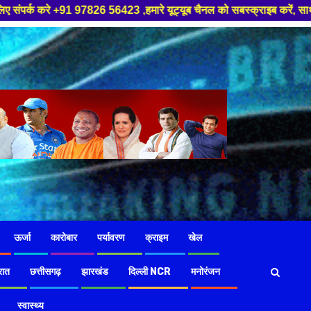
 यूट्यूब चैनल को सबस्क्राइब करें, साथ मे हमारे फेसबुक को लाइक जरूर करें ,
ऊर्जा
कारोबार
पर्यावरण
क्राइम
खेल
रात
छत्तीसगढ़
झारखंड
दिल्ली NCR
मनोरंजन
स्वास्थ्य