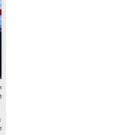
े
ो
।
ा