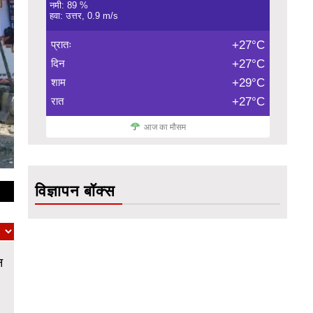
नमी: 89 %
हवा: उत्तर, 0.9 m/s
प्रातः
+27°C
दिन
+27°C
शाम
+29°C
रात
+27°C
आज का मौसम
विज्ञापन बॉक्स
न