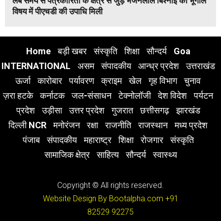
लंबे समय से पत्रकारिता के क्षेत्र से जुड़े भजनलाल बिश्नोई को भूगोल
विषय में पीएचडी की उपाधि मिली
Home
बड़ी खबर
संस्कृति
शिक्षा
सौन्दर्य
Goa
INTERNATIONAL
असम
संपादकीय
आन्ध्र प्रदेश
उत्तराखंड
ऊर्जा
कारोबार
पर्यावरण
क्राइम
खेल
गृह विभाग
चुनाव
ज़रा हटके
कर्नाटक
जल-संसाधन
टेक्नोलॉजी
देश विदेश
पर्यटन
प्रदेश
उड़ीसा
उत्तर प्रदेश
गुजरात
छत्तीसगढ़
झारखंड
दिल्ली NCR
मनोरंजन
रक्षा
राजनीति
राजस्थान
मध्य प्रदेश
पंजाब
संपादकीय
महाराष्ट्र
शिक्षा
रोजगार
संस्कृति
सामाजिक क्षेत्र
साहित्य
सौन्दर्य
स्वास्थ्य
Copyright © All rights reserved.
Website Design By Bootalpha.com
+91
82529 92275