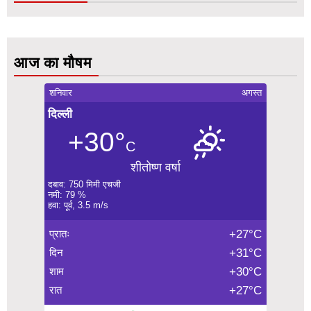
आज का मौषम
शनिवार
अगस्त
दिल्ली
+30°
C
शीतोष्ण वर्षा
दबाव: 750 मिमी एचजी
नमी: 79 %
हवा: पूर्व, 3.5 m/s
प्रातः
+27°C
दिन
+31°C
शाम
+30°C
रात
+27°C