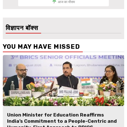
आज का मौसम
विज्ञापन बॉक्स
YOU MAY HAVE MISSED
Union Minister for Education Reaffirms
India’s Commitment to a People-Centric and