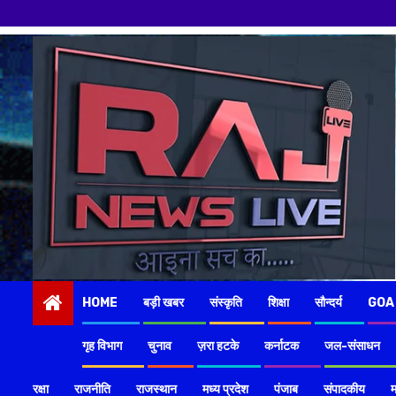
Skip
to
content
HOME
बड़ी खबर
संस्कृति
शिक्षा
सौन्दर्य
GOA
गृह विभाग
चुनाव
ज़रा हटके
कर्नाटक
जल-संसाधन
रक्षा
राजनीति
राजस्थान
मध्य प्रदेश
पंजाब
संपादकीय
म