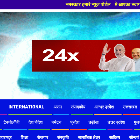
नमस्कार हमारे न्यूज पोर्टल - मे आपका स्वागत हैं ,यहाँ आपको हमेशा ताजा ख
INTERNATIONAL
असम
संपादकीय
आन्ध्र प्रदेश
उत्तराखंड
टेक्नोलॉजी
देश विदेश
पर्यटन
प्रदेश
उड़ीसा
उत्तर प्रदेश
गुज
हाराष्ट्र
शिक्षा
रोजगार
संस्कृति
सामाजिक क्षेत्र
साहित्य
सौन्दर्य