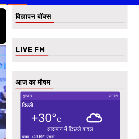
विज्ञापन बॉक्स
LIVE FM
आज का मौषम
गुरूवार
अगस्त
दिल्ली
+30°
C
आसमान में छिछले बादल
दबाव: 749 मिमी एचजी