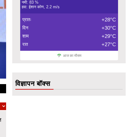
नमी: 83 %
हवा: ईशान कोण, 2.2 m/s
प्रातः
+28°C
दिन
+30°C
शाम
+29°C
रात
+27°C
आज का मौसम
विज्ञापन बॉक्स
त