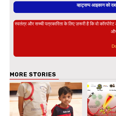
व्हाट्सप्प आइकान को द
स्वतंत्र और सच्ची पत्रकारिता के लिए ज़रूरी है कि वो कॉरपोर
और
D
MORE STORIES