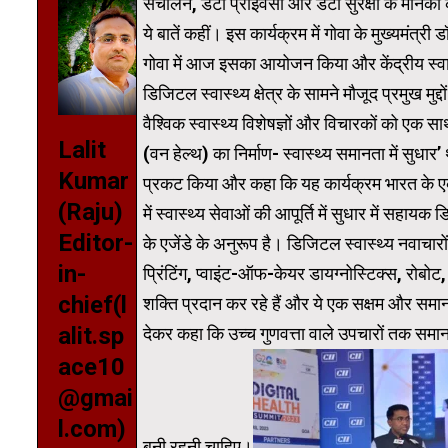
संचालन, डेटा प्राइवेसी और डेटा सुरक्षा के मानकों
ये बातें कहीं। इस कार्यक्रम में गोवा के मुख्यमंत
गोवा में आज इसका आयोजन किया और केंद्रीय स्वास
डिजिटल स्वास्थ्य क्षेत्र के सामने मौजूद प्रमुख मुद
वैश्विक स्वास्थ्य विशेषज्ञों और विचारकों को एक स
Lalit
(वन हेल्थ) का निर्माण- स्वास्थ्य समानता में सुध
Kumar
प्रकट किया और कहा कि यह कार्यक्रम भारत के एक
(Raju)
में स्वास्थ्य सेवाओं की आपूर्ति में सुधार में सहा
Editor-
के एजेंडे के अनुरूप है। डिजिटल स्वास्थ्य नवाचार
in-
प्रिंटिंग, प्वाइंट-ऑफ-केयर डायग्नोस्टिक्स, रोबोट,
chief(l
शक्ति प्रदान कर रहे हैं और ये एक सक्षम और समान स
alit.sp
देकर कहा कि उच्च गुणवत्ता वाले उपचारों तक समान प
ace10
@gmai
l.com)
बनी रहनी चाहिए।