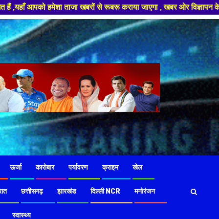
बरों से रूबरू कराया जाएगा , खबर ओर विज्ञापन के लिए संपर्क करे +91 97826 56
ऊर्जा
कारोबार
पर्यावरण
क्राइम
खेल
रात
छत्तीसगढ़
झारखंड
दिल्ली NCR
मनोरंजन
स्वास्थ्य