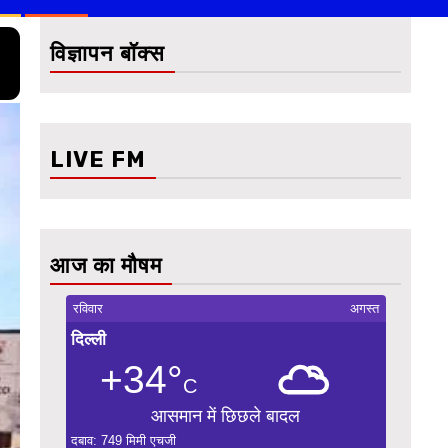
विज्ञापन बॉक्स
LIVE FM
आज का मौषम
रविवार
अगस्त
दिल्ली
+34°
C
आसमान में छिछले बादल
दबाव: 749 मिमी एचजी