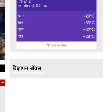
नमी: 62 %
हवा: दक्षिण-पूर्व, 0.9 m/s
प्रातः
+29°C
दिन
+33°C
शाम
+32°C
रात
+28°C
आज का मौसम
विज्ञापन बॉक्स
ल