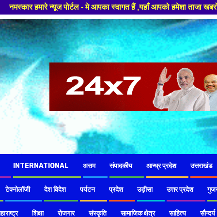
 - मे आपका स्वागत हैं ,यहाँ आपको हमेशा ताजा खबरों से रूबरू कराया जाएगा , खब
INTERNATIONAL
असम
संपादकीय
आन्ध्र प्रदेश
उत्तराखंड
टेक्नोलॉजी
देश विदेश
पर्यटन
प्रदेश
उड़ीसा
उत्तर प्रदेश
गुज
हाराष्ट्र
शिक्षा
रोजगार
संस्कृति
सामाजिक क्षेत्र
साहित्य
सौन्दर्य