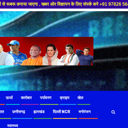
र ओर विज्ञापन के लिए संपर्क करे +91 97826 56423 ,हमारे यूट्यूब चैनल को सबस्
ऊर्जा
कारोबार
पर्यावरण
क्राइम
खेल
रात
छत्तीसगढ़
झारखंड
दिल्ली NCR
मनोरंजन
स्वास्थ्य