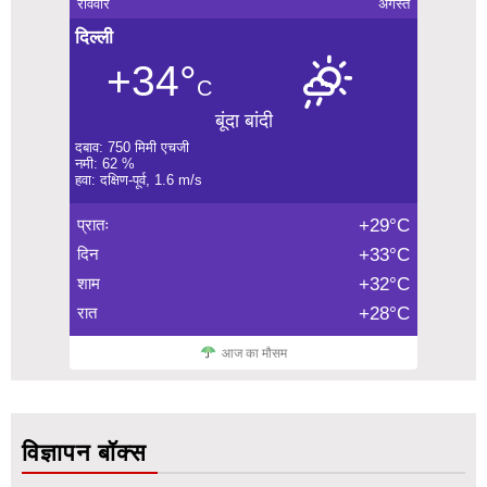
रविवार
अगस्त
दिल्ली
+34°
C
बूंदा बांदी
दबाव: 750 मिमी एचजी
नमी: 62 %
हवा: दक्षिण-पूर्व, 1.6 m/s
प्रातः
+29°C
दिन
+33°C
शाम
+32°C
रात
+28°C
आज का मौसम
विज्ञापन बॉक्स