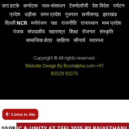
ज़रा हटके
कर्नाटक
जल-संसाधन
टेक्नोलॉजी
देश विदेश
पर्यटन
प्रदेश
उड़ीसा
उत्तर प्रदेश
गुजरात
छत्तीसगढ़
झारखंड
दिल्ली NCR
मनोरंजन
रक्षा
राजनीति
राजस्थान
मध्य प्रदेश
पंजाब
संपादकीय
महाराष्ट्र
शिक्षा
रोजगार
संस्कृति
सामाजिक क्षेत्र
साहित्य
सौन्दर्य
स्वास्थ्य
Copyright © All rights reserved.
Website Design By Bootalpha.com
+91
82529 92275
Listen to this
NITY AT TEEJ 2025 BY RAJASTHANI ACADEMY.
10:08