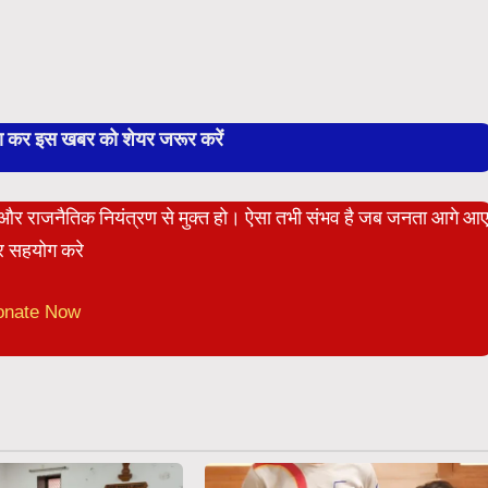
बा कर इस खबर को शेयर जरूर करें
ेट और राजनैतिक नियंत्रण से मुक्त हो। ऐसा तभी संभव है जब जनता आगे आ
 सहयोग करे
onate Now