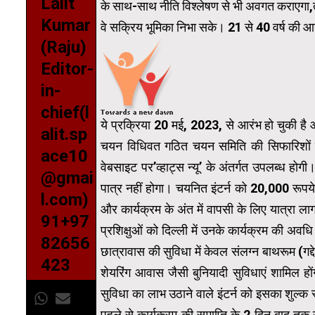
Lalit
के साथ-साथ नीति विश्लेषण से भी अवगत कराएगा,ताकि 
Kumar
वे सक्रिय भूमिका निभा सके। 21 से 40 वर्ष की आय
(Raju)
Editor-
in-
chief(l
ये प्रक्रिया 20 मई, 2023, से आरंभ हो चुकी 
alit.sp
चयन विधिवत गठित चयन समिति की सिफारिशों के
ace10
वेबसाइट पर’व्हाट्स न्यू’ के अंतर्गत उपलब्ध हो
@gmai
पात्र नहीं होगा। चयनित इंटर्न को 20,000 रूपये
l.com)
और कार्यक्रम के अंत में वापसी के लिए यात्रा 
91+97
प्रशिक्षुओं को दिल्ली में उनके कार्यक्रम की 
82656
छात्रावास की सुविधा में केवल संलग्न बाथरूम (गद्द
423
शेयरिंग आवास जैसी बुनियादी सुविधाएं शामिल हों
सुविधा का लाभ उठाने वाले इंटर्न को इसका शुल्‍क 
पहले से कार्यक्रम की समाप्ति के 2 दिन बाद तक 