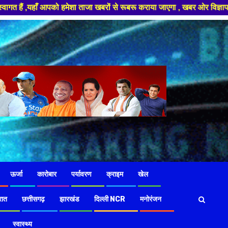
हमेशा ताजा खबरों से रूबरू कराया जाएगा , खबर ओर विज्ञापन के लिए संपर्क करे +
ऊर्जा
कारोबार
पर्यावरण
क्राइम
खेल
रात
छत्तीसगढ़
झारखंड
दिल्ली NCR
मनोरंजन
स्वास्थ्य