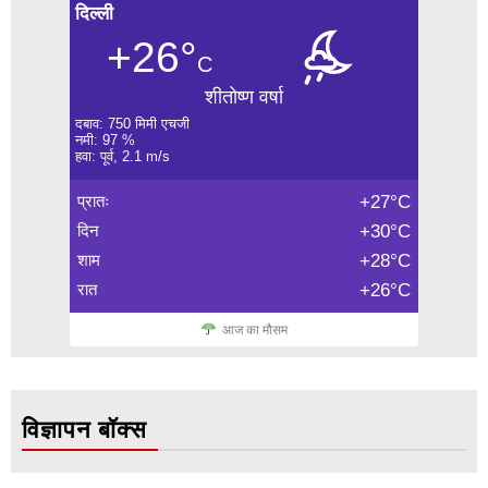
दिल्ली
+26°
C
शीतोष्ण वर्षा
दबाव: 750 मिमी एचजी
नमी: 97 %
हवा: पूर्व, 2.1 m/s
प्रातः
+27°C
दिन
+30°C
शाम
+28°C
रात
+26°C
आज का मौसम
विज्ञापन बॉक्स