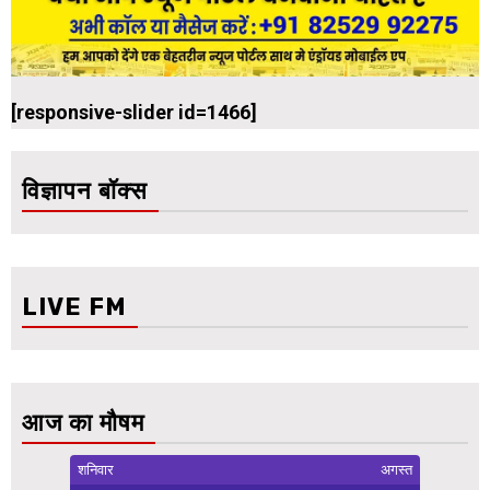
[responsive-slider id=1466]
विज्ञापन बॉक्स
LIVE FM
आज का मौषम
शनिवार
अगस्त