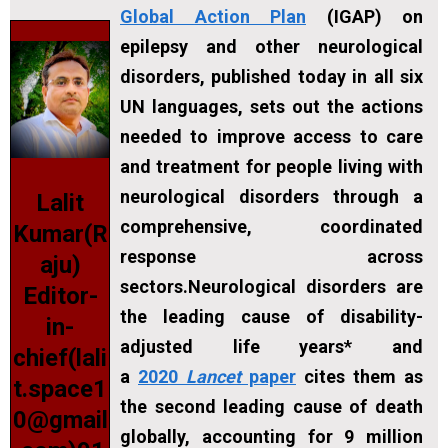
Global Action Plan
(IGAP) on
epilepsy and other neurological
disorders, published today in all six
UN languages, sets out the actions
needed to improve access to care
and treatment for people living with
neurological disorders through a
Lalit
comprehensive, coordinated
Kumar(R
response across
aju)
sectors.Neurological disorders are
Editor-
the leading cause of disability-
in-
adjusted life years* and
chief(lali
a
2020
Lancet
paper
cites them as
t.space1
the second leading cause of death
0@gmail
globally, accounting for 9 million