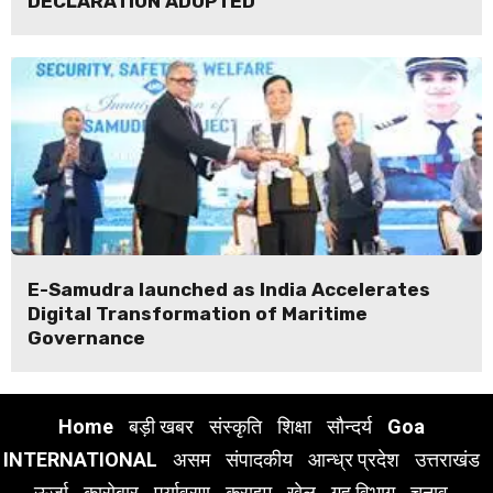
DECLARATION ADOPTED
E-Samudra launched as India Accelerates
Digital Transformation of Maritime
Governance
Home
बड़ी खबर
संस्कृति
शिक्षा
सौन्दर्य
Goa
INTERNATIONAL
असम
संपादकीय
आन्ध्र प्रदेश
उत्तराखंड
ऊर्जा
कारोबार
पर्यावरण
क्राइम
खेल
गृह विभाग
चुनाव