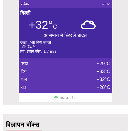
रविवार
अगस्त
दिल्ली
+32°
C
आसमान में छिछले बादल
दबाव: 749 मिमी एचजी
नमी: 74 %
हवा: ईशान कोण, 1.7 m/s
प्रातः
+29°C
दिन
+33°C
शाम
+32°C
रात
+28°C
आज का मौसम
विज्ञापन बॉक्स