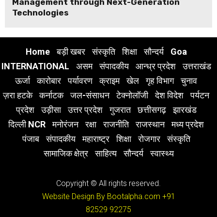
Management through Next-Generation
Technologies
Home
बड़ी खबर
संस्कृति
शिक्षा
सौन्दर्य
Goa
INTERNATIONAL
असम
संपादकीय
आन्ध्र प्रदेश
उत्तराखंड
ऊर्जा
कारोबार
पर्यावरण
क्राइम
खेल
गृह विभाग
चुनाव
ज़रा हटके
कर्नाटक
जल-संसाधन
टेक्नोलॉजी
देश विदेश
पर्यटन
प्रदेश
उड़ीसा
उत्तर प्रदेश
गुजरात
छत्तीसगढ़
झारखंड
दिल्ली NCR
मनोरंजन
रक्षा
राजनीति
राजस्थान
मध्य प्रदेश
पंजाब
संपादकीय
महाराष्ट्र
शिक्षा
रोजगार
संस्कृति
सामाजिक क्षेत्र
साहित्य
सौन्दर्य
स्वास्थ्य
Copyright © All rights reserved.
Website Design By Bootalpha.com
+91
82529 92275