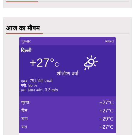
आज का मौषम
गुरूवार
अगस्त
दिल्ली
+27°
C
शीतोष्ण वर्षा
दबाव: 751 मिमी एचजी
नमी: 95 %
हवा: ईशान कोण, 3.3 m/s
प्रातः
+27°C
दिन
+27°C
शाम
+29°C
रात
+27°C