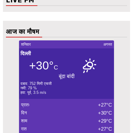
LIVE FM
आज का मौषम
शनिवार
अगस्त
दिल्ली
+30°
C
बूंदा बांदी
दबाव: 752 मिमी एचजी
नमी: 79 %
हवा: पूर्व, 3.5 m/s
प्रातः
+27°C
दिन
+30°C
शाम
+29°C
रात
+27°C