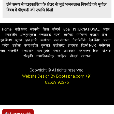
लंबे समय से पत्रकारिता के क्षेत्र से जुड़े भजनलाल बिश्नोई को भूगोल
विषय में पीएचडी की उपाधि मिली
Home
बड़ी खबर
संस्कृति
शिक्षा
सौन्दर्य
Goa
INTERNATIONAL
असम
संपादकीय
आन्ध्र प्रदेश
उत्तराखंड
ऊर्जा
कारोबार
पर्यावरण
क्राइम
खेल
गृह विभाग
चुनाव
ज़रा हटके
कर्नाटक
जल-संसाधन
टेक्नोलॉजी
देश विदेश
पर्यटन
प्रदेश
उड़ीसा
उत्तर प्रदेश
गुजरात
छत्तीसगढ़
झारखंड
दिल्ली NCR
मनोरंजन
रक्षा
राजनीति
राजस्थान
मध्य प्रदेश
पंजाब
संपादकीय
महाराष्ट्र
शिक्षा
रोजगार
संस्कृति
सामाजिक क्षेत्र
साहित्य
सौन्दर्य
स्वास्थ्य
Copyright © All rights reserved.
Website Design By Bootalpha.com
+91
82529 92275
Listen to this