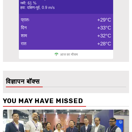
नमी: 61 %
हवा: दक्षिण-पूर्व, 0.9 m/s
प्रातः
+29°C
दिन
+33°C
शाम
+32°C
रात
+28°C
आज का मौसम
विज्ञापन बॉक्स
YOU MAY HAVE MISSED