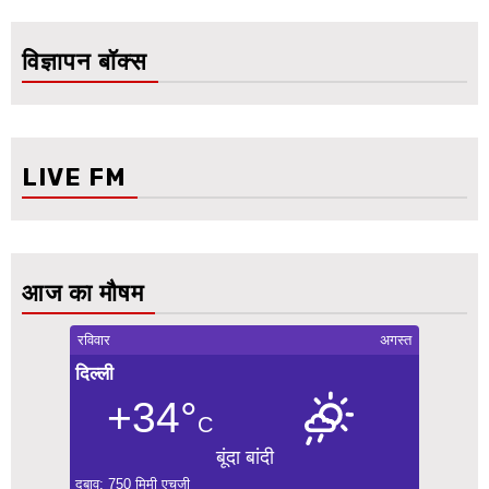
विज्ञापन बॉक्स
LIVE FM
आज का मौषम
रविवार
अगस्त
दिल्ली
+34°
C
बूंदा बांदी
दबाव: 750 मिमी एचजी