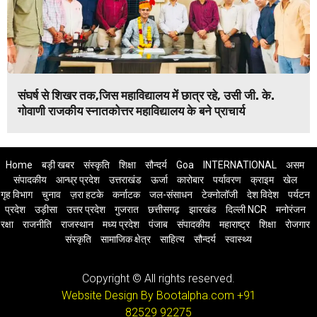
संघर्ष से शिखर तक,जिस महाविद्यालय में छात्र रहे, उसी जी. के.
गोवाणी राजकीय स्नातकोत्तर महाविद्यालय के बने प्राचार्य
Home
बड़ी खबर
संस्कृति
शिक्षा
सौन्दर्य
Goa
INTERNATIONAL
असम
संपादकीय
आन्ध्र प्रदेश
उत्तराखंड
ऊर्जा
कारोबार
पर्यावरण
क्राइम
खेल
गृह विभाग
चुनाव
ज़रा हटके
कर्नाटक
जल-संसाधन
टेक्नोलॉजी
देश विदेश
पर्यटन
प्रदेश
उड़ीसा
उत्तर प्रदेश
गुजरात
छत्तीसगढ़
झारखंड
दिल्ली NCR
मनोरंजन
रक्षा
राजनीति
राजस्थान
मध्य प्रदेश
पंजाब
संपादकीय
महाराष्ट्र
शिक्षा
रोजगार
संस्कृति
सामाजिक क्षेत्र
साहित्य
सौन्दर्य
स्वास्थ्य
Copyright © All rights reserved.
Website Design By Bootalpha.com
+91
82529 92275