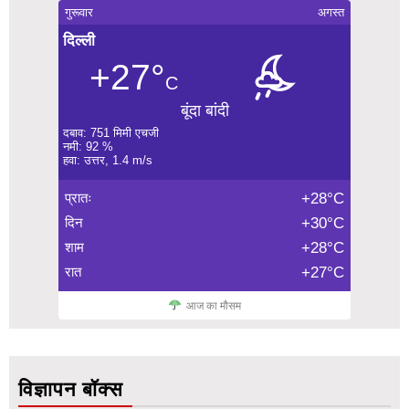
गुरूवार
अगस्त
दिल्ली
+27°
C
बूंदा बांदी
दबाव: 751 मिमी एचजी
नमी: 92 %
हवा: उत्तर, 1.4 m/s
प्रातः
+28°C
दिन
+30°C
शाम
+28°C
रात
+27°C
आज का मौसम
विज्ञापन बॉक्स