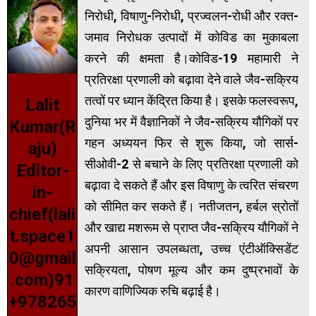
निरोधी, विषाणु-निरोधी, प्रज्‍वलन-रोधी और रक्‍त-
जमाव निरोधक उत्पादों में कोविड का मुकाबला
करने की क्षमता है।कोविड-19 महामारी ने
प्रतिरक्षा प्रणाली को बढ़ावा देने वाले जैव-सक्रिय
तत्वों पर ध्यान केंद्रित किया है। इसके फलस्‍वरूप,
Lalit
दुनिया भर में वैज्ञानिकों ने जैव-सक्रिय यौगिकों पर
Kumar(R
गहन अध्ययन फिर से शुरू किया, जो सार्स-
aju)
सीओवी-2 से बचाने के लिए प्रतिरक्षा प्रणाली को
Editor-
बढ़ावा दे सकते हैं और इस विषाणु के त्वरित संचरण
in-
को सीमित कर सकते हैं। नतीजतन, हर्बल स्रोतों
chief(lali
और खाद्य मशरूम से प्राप्‍त जैव-सक्रिय यौगिकों ने
t.space1
अपनी आसान उपलब्धता, उच्च एंटीऑक्सिडेंट
0@gmail
सक्रियता, पोषण मूल्य और कम दुष्प्रभावों के
.com)91
कारण वाणिज्यिक रुचि बढ़ाई है।
+978265