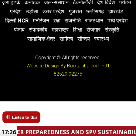
ज़रा हटके
कर्नाटक
जल-संसाधन
टेक्नोलॉजी
देश विदेश
पर्यटन
प्रदेश
उड़ीसा
उत्तर प्रदेश
गुजरात
छत्तीसगढ़
झारखंड
दिल्ली NCR
मनोरंजन
रक्षा
राजनीति
राजस्थान
मध्य प्रदेश
पंजाब
संपादकीय
महाराष्ट्र
शिक्षा
रोजगार
संस्कृति
सामाजिक क्षेत्र
साहित्य
सौन्दर्य
स्वास्थ्य
Copyright © All rights reserved.
Website Design By Bootalpha.com
+91
82529 92275
Listen to this
PAREDNESS AND SPV SUSTAINABILITY.
17:26