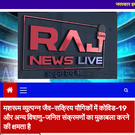
नमस्कार हमारे न्यूज पोर्टल
Skip
to
content
Primary
Menu
मशरूम व्युत्पन्न जैव-सक्रिय यौगिकों में कोविड-19
और अन्य विषाणु-जनित संक्रमणों का मुकाबला करने
की क्षमता है