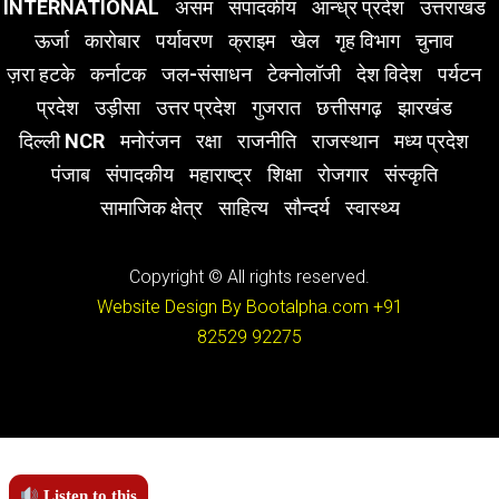
INTERNATIONAL
असम
संपादकीय
आन्ध्र प्रदेश
उत्तराखंड
ऊर्जा
कारोबार
पर्यावरण
क्राइम
खेल
गृह विभाग
चुनाव
ज़रा हटके
कर्नाटक
जल-संसाधन
टेक्नोलॉजी
देश विदेश
पर्यटन
प्रदेश
उड़ीसा
उत्तर प्रदेश
गुजरात
छत्तीसगढ़
झारखंड
दिल्ली NCR
मनोरंजन
रक्षा
राजनीति
राजस्थान
मध्य प्रदेश
पंजाब
संपादकीय
महाराष्ट्र
शिक्षा
रोजगार
संस्कृति
सामाजिक क्षेत्र
साहित्य
सौन्दर्य
स्वास्थ्य
Copyright © All rights reserved.
Website Design By Bootalpha.com
+91
82529 92275
Listen to this