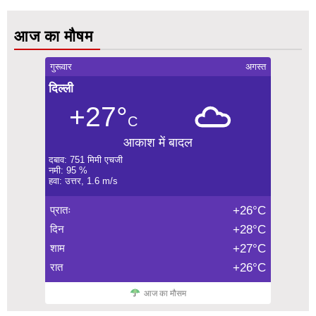
आज का मौषम
गुरूवार
अगस्त
दिल्ली
+27°
C
आकाश में बादल
दबाव: 751 मिमी एचजी
नमी: 95 %
हवा: उत्तर, 1.6 m/s
प्रातः
+26°C
दिन
+28°C
शाम
+27°C
रात
+26°C
आज का मौसम