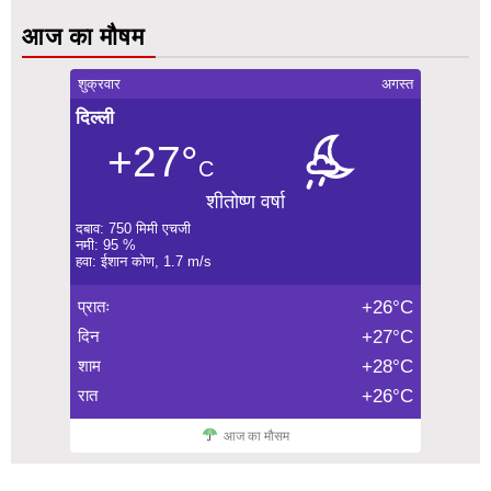
आज का मौषम
शुक्रवार
अगस्त
दिल्ली
+27°
C
शीतोष्ण वर्षा
दबाव: 750 मिमी एचजी
नमी: 95 %
हवा: ईशान कोण, 1.7 m/s
प्रातः
+26°C
दिन
+27°C
शाम
+28°C
रात
+26°C
आज का मौसम