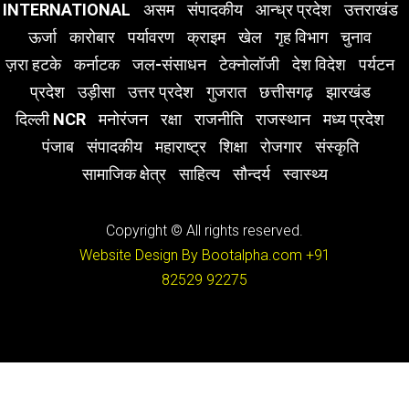
INTERNATIONAL
असम
संपादकीय
आन्ध्र प्रदेश
उत्तराखंड
ऊर्जा
कारोबार
पर्यावरण
क्राइम
खेल
गृह विभाग
चुनाव
ज़रा हटके
कर्नाटक
जल-संसाधन
टेक्नोलॉजी
देश विदेश
पर्यटन
प्रदेश
उड़ीसा
उत्तर प्रदेश
गुजरात
छत्तीसगढ़
झारखंड
दिल्ली NCR
मनोरंजन
रक्षा
राजनीति
राजस्थान
मध्य प्रदेश
पंजाब
संपादकीय
महाराष्ट्र
शिक्षा
रोजगार
संस्कृति
सामाजिक क्षेत्र
साहित्य
सौन्दर्य
स्वास्थ्य
Copyright © All rights reserved.
Website Design By Bootalpha.com
+91
82529 92275