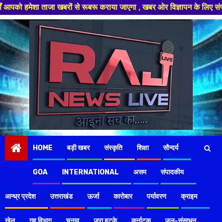
रों से रूबरू कराया जाएगा , खबर ओर विज्ञापन के लिए संपर्क करे +91 97826 564
Skip
to
content
HOME
बड़ी खबर
संस्कृति
शिक्षा
सौन्दर्य
GOA
INTERNATIONAL
असम
संपादकीय
आन्ध्र प्रदेश
उत्तराखंड
ऊर्जा
कारोबार
पर्यावरण
क्राइम
खेल
गृह विभाग
चुनाव
ज़रा हटके
कर्नाटक
जल-संसाधन