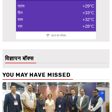
प्रातः
+29°C
दिन
+33°C
शाम
+32°C
रात
+28°C
आज का मौसम
विज्ञापन बॉक्स
YOU MAY HAVE MISSED