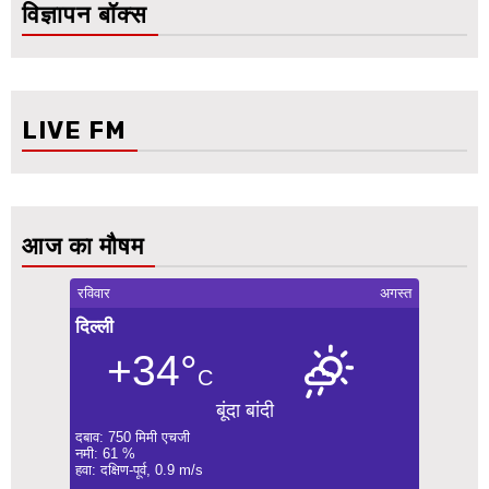
विज्ञापन बॉक्स
LIVE FM
आज का मौषम
रविवार
अगस्त
दिल्ली
+34°
C
बूंदा बांदी
दबाव: 750 मिमी एचजी
नमी: 61 %
हवा: दक्षिण-पूर्व, 0.9 m/s