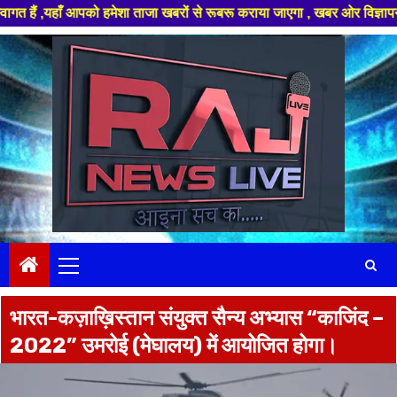
ाँ आपको हमेशा ताजा खबरों से रूबरू कराया जाएगा , खबर ओर विज्ञापन के लिए संप
Skip
to
content
Primary
Menu
भारत-कज़ाख़िस्तान संयुक्त सैन्य अभ्यास “काजिंद –
2022” उमरोई (मेघालय) में आयोजित होगा।