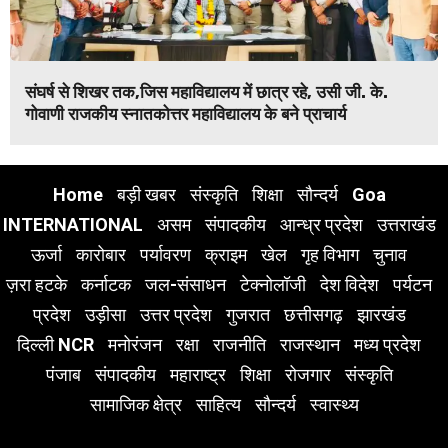
संघर्ष से शिखर तक,जिस महाविद्यालय में छात्र रहे, उसी जी. के.
गोवाणी राजकीय स्नातकोत्तर महाविद्यालय के बने प्राचार्य
Home
बड़ी खबर
संस्कृति
शिक्षा
सौन्दर्य
Goa
INTERNATIONAL
असम
संपादकीय
आन्ध्र प्रदेश
उत्तराखंड
ऊर्जा
कारोबार
पर्यावरण
क्राइम
खेल
गृह विभाग
चुनाव
ज़रा हटके
कर्नाटक
जल-संसाधन
टेक्नोलॉजी
देश विदेश
पर्यटन
प्रदेश
उड़ीसा
उत्तर प्रदेश
गुजरात
छत्तीसगढ़
झारखंड
दिल्ली NCR
मनोरंजन
रक्षा
राजनीति
राजस्थान
मध्य प्रदेश
पंजाब
संपादकीय
महाराष्ट्र
शिक्षा
रोजगार
संस्कृति
सामाजिक क्षेत्र
साहित्य
सौन्दर्य
स्वास्थ्य