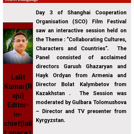
Day 3 of Shanghai Cooperation
Organisation (SCO) Film Festival
saw an interactive session held on
the Theme : “Collaborating Cultures,
Characters and Countries“. The
Panel consisted of acclaimed
directors Garush Ghazaryan and
Hayk Ordyan from Armenia and
Lalit
Director Bolat Kalymbetov from
Kumar(R
Kazakhstan . The Session was
aju)
moderated by Gulbara Tolomushova
Editor-
– Director and TV presenter from
in-
Kyrgyzstan.
chief(lali
t.space1