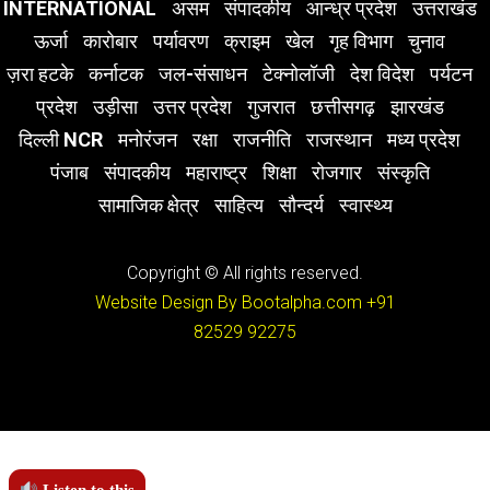
INTERNATIONAL
असम
संपादकीय
आन्ध्र प्रदेश
उत्तराखंड
ऊर्जा
कारोबार
पर्यावरण
क्राइम
खेल
गृह विभाग
चुनाव
ज़रा हटके
कर्नाटक
जल-संसाधन
टेक्नोलॉजी
देश विदेश
पर्यटन
प्रदेश
उड़ीसा
उत्तर प्रदेश
गुजरात
छत्तीसगढ़
झारखंड
दिल्ली NCR
मनोरंजन
रक्षा
राजनीति
राजस्थान
मध्य प्रदेश
पंजाब
संपादकीय
महाराष्ट्र
शिक्षा
रोजगार
संस्कृति
सामाजिक क्षेत्र
साहित्य
सौन्दर्य
स्वास्थ्य
Copyright © All rights reserved.
Website Design By Bootalpha.com
+91
82529 92275