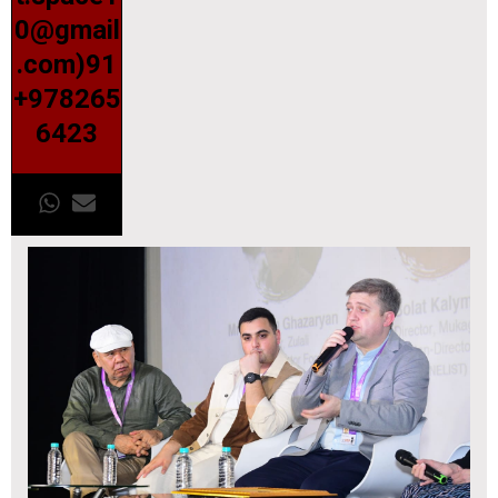
0@gmail
.com)91
+978265
6423