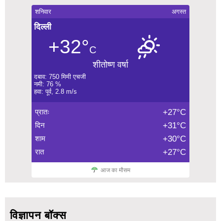
शनिवार
अगस्त
दिल्ली
+32°
C
शीतोष्ण वर्षा
दबाव: 750 मिमी एचजी
नमी: 76 %
हवा: पूर्व, 2.8 m/s
प्रातः
+27°C
दिन
+31°C
शाम
+30°C
रात
+27°C
आज का मौसम
विज्ञापन बॉक्स