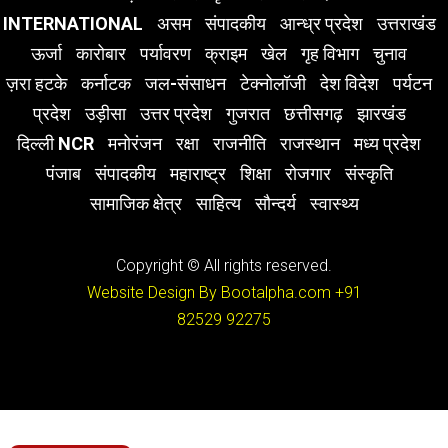
INTERNATIONAL
असम
संपादकीय
आन्ध्र प्रदेश
उत्तराखंड
ऊर्जा
कारोबार
पर्यावरण
क्राइम
खेल
गृह विभाग
चुनाव
ज़रा हटके
कर्नाटक
जल-संसाधन
टेक्नोलॉजी
देश विदेश
पर्यटन
प्रदेश
उड़ीसा
उत्तर प्रदेश
गुजरात
छत्तीसगढ़
झारखंड
दिल्ली NCR
मनोरंजन
रक्षा
राजनीति
राजस्थान
मध्य प्रदेश
पंजाब
संपादकीय
महाराष्ट्र
शिक्षा
रोजगार
संस्कृति
सामाजिक क्षेत्र
साहित्य
सौन्दर्य
स्वास्थ्य
Copyright © All rights reserved.
Website Design By Bootalpha.com
+91
82529 92275