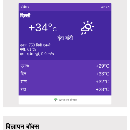
रविवार
अगस्त
दिल्ली
+34°
C
बूंदा बांदी
दबाव: 750 मिमी एचजी
नमी: 61 %
हवा: दक्षिण-पूर्व, 0.9 m/s
प्रातः
+29°C
दिन
+33°C
शाम
+32°C
रात
+28°C
आज का मौसम
विज्ञापन बॉक्स