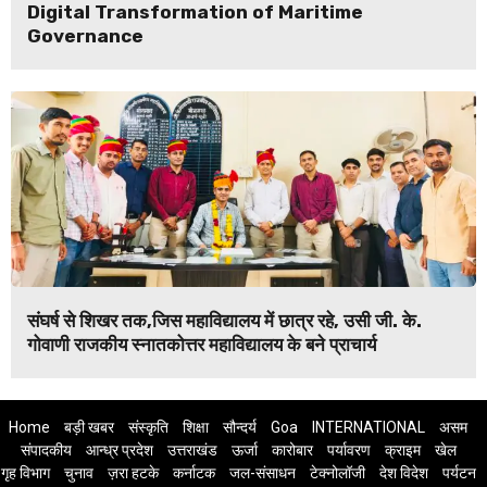
Digital Transformation of Maritime
Governance
संघर्ष से शिखर तक,जिस महाविद्यालय में छात्र रहे, उसी जी. के.
गोवाणी राजकीय स्नातकोत्तर महाविद्यालय के बने प्राचार्य
Home
बड़ी खबर
संस्कृति
शिक्षा
सौन्दर्य
Goa
INTERNATIONAL
असम
संपादकीय
आन्ध्र प्रदेश
उत्तराखंड
ऊर्जा
कारोबार
पर्यावरण
क्राइम
खेल
गृह विभाग
चुनाव
ज़रा हटके
कर्नाटक
जल-संसाधन
टेक्नोलॉजी
देश विदेश
पर्यटन